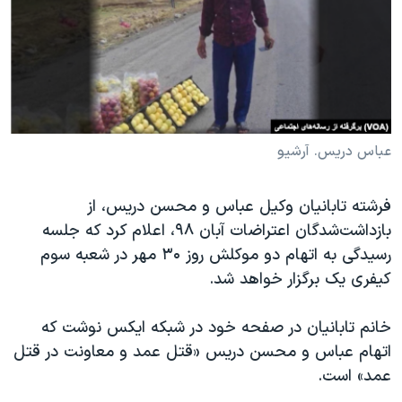
دنبال کنید
مستندها
فرهنگ و زندگی
حقوق شهروندی
انتخابات ریاست جمهوری آمریکا ۲۰۲۴
اقتصادی
حمله جمهوری اسلامی به اسرائیل
رمز مهسا
علم و فناوری
زبانهای مختلف
اسرائیل در جنگ
ورزش زنان در ایران
عباس دریس. آرشیو
گالری عکس
اعتراضات زن، زندگی، آزادی
فرشته تابانیان وکیل عباس و محسن دریس، از
آرشیو پخش زنده
مجموعه مستندهای دادخواهی
بازداشت‌شدگان اعتراضات آبان ۹۸، اعلام کرد که جلسه
تریبونال مردمی آبان ۹۸
رسیدگی به اتهام دو موکلش روز ۳۰ مهر در شعبه سوم
کیفری یک برگزار خواهد شد.
دادگاه حمید نوری
چهل سال گروگان‌گیری
خانم تابانیان در صفحه خود در شبکه ایکس نوشت که
قانون شفافیت دارائی کادر رهبری ایران
اتهام عباس و محسن دریس «قتل عمد و معاونت در قتل
عمد» است.
اعتراضات مردمی آبان ۹۸