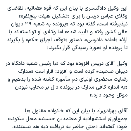
این وکیل دادگستری با بیان این که قوه قضائیه، تقاضای
وکلای عباس دریس را برای «تشکیل هیئت پنج‌نفره»
نپذیرفته است، گفته بود که «پرونده به شعبه ۳۹ دیوان
عالی کشور رفته و تأیید شده» اما وکلای او توانسته‌اند با
ارائه «اعاده دادرسی»، دستور «توقف اجرای حکم» را بگیرند
تا پرونده او «مورد رسیدگی قرار بگیرد.»
وکیل آقای دریس افزوده بود که «با رئیس شعبه دادگاه در
دیوان صحبت» کرده است و افزود: قرار است «مدارک
رضایت محضری اولیای دم مأمور» کشته شده را بدهیم و
«به اندازه کافی مدارک در پرونده دال بر محارب نبودن
موکل وجود دارد.»
آقای بهزادی‌راد با بیان این که خانواده مقتول «با
جمع‌آوری استشهادیه از معتمدین حسینیه محل سکونت
خود» گفته‌اند «حتی حاضر به دریافت دیه هم نیستند»،