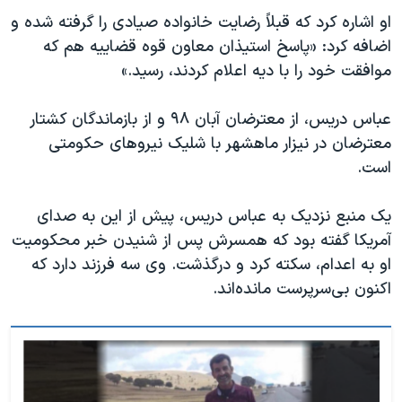
اسرائیل در جنگ
او اشاره کرد که قبلاً رضایت خانواده صیادی را گرفته‌ شده و
نرگس محمدی برنده جایزه نوبل صلح
اضافه کرد: «پاسخ استیذان معاون قوه قضاییه هم که
موافقت خود را با دیه اعلام کردند، رسید.»
همایش محافظه‌کاران آمریکا «سی‌پک»
صفحه‌های ویژه
عباس دریس، از معترضان آبان ۹۸ و از بازماندگان کشتار
سفر پرزیدنت ترامپ به چین
معترضان در نیزار ماهشهر با شلیک نیروهای حکومتی
است.
یک منبع نزدیک به عباس دریس، پیش از این به صدای
آمریکا گفته بود که همسرش پس از شنیدن خبر محکومیت
او به اعدام، سکته کرد و درگذشت. وی سه فرزند دارد که
اکنون بی‌سرپرست مانده‌اند.