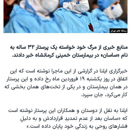
دنبال کنید
مستندها
فرهنگ و زندگی
حقوق شهروندی
انتخابات ریاست جمهوری آمریکا ۲۰۲۴
اقتصادی
حمله جمهوری اسلامی به اسرائیل
رمز مهسا
علم و فناوری
زبانهای مختلف
منابع خبری از مرگ خود خواسته یک پرستار ۳۲ ساله به
اسرائیل در جنگ
ورزش زنان در ایران
نام «ساسان» در بیمارستان خمینی کرمانشاه خبر دادند.
گالری عکس
اعتراضات زن، زندگی، آزادی
آرشیو پخش زنده
مجموعه مستندهای دادخواهی
خبرگزاری ایلنا در گزارشی از این ماجرا نوشته است که این
اتفاق در روز یکشنبه ۱۹ فروردین ماه رخ داده و این پرستار
تریبونال مردمی آبان ۹۸
در همان بیمارستان و در یکی از تخت‌های همان بخشی که
دادگاه حمید نوری
کار می‌کرد، جان سپرد.
چهل سال گروگان‌گیری
ایلنا به نقل از دوستان و همکاران این پرستار نوشته است
قانون شفافیت دارائی کادر رهبری ایران
که «ساسان بعد از عدم تمدیدِ قراردادش و به دلیلِ
اعتراضات مردمی آبان ۹۸
فشارهای روحی به زندگی خود پایان داده است.»