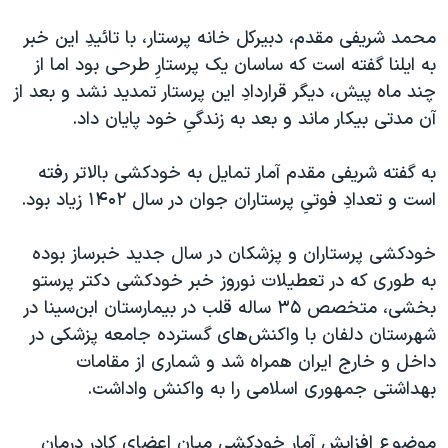
اسرائیل در جنگ
محمد شریفی مقدم، دبیرکل خانه پرستار، با تائیدِ این خبر
نرگس محمدی برنده جایزه نوبل صلح
به ایلنا گفته است که ساسان یک پرستارِ طرحی بود اما از
همایش محافظه‌کاران آمریکا «سی‌پک»
چند ماه پیش، دیگر قراردادِ این پرستار تمدید نشد و بعد از
صفحه‌های ویژه
آن مدتی بیکار ماند و بعد به زندگیِ خود پایان داد.
سفر پرزیدنت ترامپ به چین
به گفته شریفی مقدم آمار تمایل به خودکشی بالاتر رفته
است و تعدادِ فوتیِ پرستاران جوان در سال ۱۴۰۲ زیاد بود.
خودکشی پرستاران و پزشکان در سال جدید خبرساز بوده
به طوری که در تعطیلات نوروز خبر خودکشی دکتر پرستو
بخشی، متخصص ۳۵ ساله قلب در بیمارستان ابن‌سینا در
شهرستان دلفان با واکنش‌های گسترده جامعه پزشکی در
داخل و خارج ایران همراه شد و شماری از مقامات
بهداشتی جمهوری اسلامی را به واکنش واداشت.
موضوع افزایش آمار خودکشی میان اعضای کادر درمان