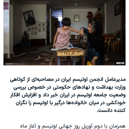
دنبال کنید
مستندها
فرهنگ و زندگی
حقوق شهروندی
انتخابات ریاست جمهوری آمریکا ۲۰۲۴
اقتصادی
حمله جمهوری اسلامی به اسرائیل
رمز مهسا
علم و فناوری
زبانهای مختلف
اسرائیل در جنگ
ورزش زنان در ایران
گالری عکس
اعتراضات زن، زندگی، آزادی
آرشیو پخش زنده
مجموعه مستندهای دادخواهی
تریبونال مردمی آبان ۹۸
مدیرعامل انجمن اوتیسم ایران در مصاحبه‌ای از کوتاهی
وزارت بهداشت و نهاد‌های حکومتی در خصوص بررسی
دادگاه حمید نوری
وضعیت جامعه اوتیسم در ایران خبر داد و افزایش افکار
چهل سال گروگان‌گیری
خودکشی در میان خانواده‌ها درگیر با اوتیسم را نگران
قانون شفافیت دارائی کادر رهبری ایران
کننده دانست.
اعتراضات مردمی آبان ۹۸
همزمان با‌ دوم آوریل روز جهانی اوتیسم و آغاز ماه