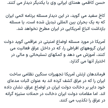
حسن کاظمی همتای ايرانی وی با يکديگر ديدار می کنند.
دنبال کنید
مستندها
فرهنگ و زندگی
حقوق شهروندی
انتخابات ریاست جمهوری آمریکا ۲۰۲۴
کاخ سفيد می گويد، در اين ديدار مسئله برنامه اتمی ايران
که به يک بحران بين المللی تبديل شده است، يا مسئله
اقتصادی
حمله جمهوری اسلامی به اسرائیل
بازداشت اتباع آمريکايی در ايران مطرح نخواهد شد.
رمز مهسا
علم و فناوری
زبانهای مختلف
اسرائیل در جنگ
ورزش زنان در ایران
آمريکا در مورد مسئله اوضاع امنيتی در عراقمی گويد دولت
ايران گروههای افراطی را، که در داخل عراق فعاليت می
گالری عکس
اعتراضات زن، زندگی، آزادی
کنند، آموزش می دهد و کمکهای تسليحاتی و مالی در
آرشیو پخش زنده
مجموعه مستندهای دادخواهی
اختيار آنها می گذارد.
تریبونال مردمی آبان ۹۸
فرماندهان ارتش آمريکا تجهيزات سنگين نظامی ساخت
دادگاه حمید نوری
ايران را که در عراق کشف کرده اند به عنوان اثبات مدعای
چهل سال گروگان‌گیری
خود داير بر دخالت دولت ايران در اوضاع عراق، نشان داده
قانون شفافیت دارائی کادر رهبری ایران
اند. اما مقامات دولت ايران دخالت در حملات ستيزه گرانه
در عراق را تکذيب می کنند.
اعتراضات مردمی آبان ۹۸