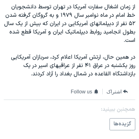
اسرائیل در جنگ
از زمان اشغال سفارت آمريکا در تهران توسط دانشجويان
نرگس محمدی برنده جایزه نوبل صلح
خط امام در ماه نوامبر سال ۱۹۷۹ و به گروگان گرفته شدن
۵۲ نفر از ديپلماتهای آمريکايی در ايران که بيش از يک سال
همایش محافظه‌کاران آمریکا «سی‌پک»
بطول انجاميد روابط ديپلماتيک ايران و آمريکا قطع شده
صفحه‌های ویژه
است.
سفر پرزیدنت ترامپ به چین
در همين حال، ارتش آمريکا اعلام کرد، سربازان آمريکايی
روز يکشنبه در عراق ۴۱ نفر از عراقيهای اسير در يک
بازداشتگاه القاعده در شمال بغداد را آزاد کردند.
اشتراک
Follow us
همچنبن ببینید:
گزيده‌ها