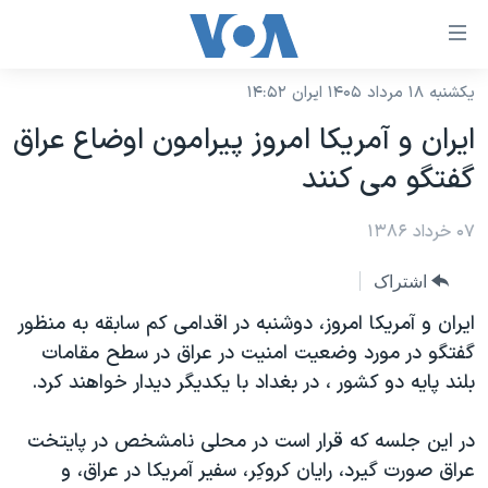
ینکهای
ابل
سترسی
یکشنبه ۱۸ مرداد ۱۴۰۵ ایران ۱۴:۵۲
خانه
هش
ايران و آمريکا امروز پيرامون اوضاع عراق
نسخه سبک وب‌سایت
ه
گفتگو می کنند
حتوای
موضوع ها
صلی
۰۷ خرداد ۱۳۸۶
برنامه های تلویزیونی
ایران
هش
جدول برنامه ها
ه
آمریکا
اشتراک
فحه
صفحه‌های ویژه
جهان
ايران و آمريکا امروز، دوشنبه در اقدامی کم سابقه به منظور
صلی
فرکانس‌های صدای آمریکا
گفتگو در مورد وضعيت امنيت در عراق در سطح مقامات
ورزشی
جام جهانی ۲۰۲۶
هش
بلند پايه دو کشور ، در بغداد با يکديگر ديدار خواهند کرد.
پخش رادیویی
ه
گزیده‌ها
عملیات خشم حماسی
ستجو
۲۵۰سالگی آمریکا
ویژه برنامه‌ها
در اين جلسه که قرار است در محلی نامشخص در پايتخت
یادگیری زبان انگلیسی
عراق صورت گيرد، رايان کروکِر، سفير آمريکا در عراق، و
ویدیوها
بایگانی برنامه‌های تلویزیونی