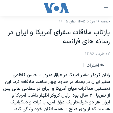
ینکهای
ابل
سترسی
جمعه ۱۶ مرداد ۱۴۰۵ ایران ۱۹:۲۵
خانه
هش
بازتاب ملاقات سفرای آمريکا و ايران در
نسخه سبک وب‌سایت
ه
رسانه های فرانسه
حتوای
موضوع ها
صلی
۰۷ خرداد ۱۳۸۶
برنامه های تلویزیونی
ایران
هش
جدول برنامه ها
ه
آمریکا
اشتراک
فحه
صفحه‌های ویژه
جهان
رايان کروکر سفير آمريکا در عراق ديروز با حسن کاظمی
صلی
فرکانس‌های صدای آمریکا
سفير ايران در بغداد در حدود چهار ساعت ملاقات کرد. اين
ورزشی
جام جهانی ۲۰۲۶
هش
نخستين مذاکرات ميان آمريکا و ايران در سطحی عالی پس
پخش رادیویی
ه
گزیده‌ها
عملیات خشم حماسی
از تقريبا ۳۰ سال بود. رايان کروکر اظهار داشت آمريکا و
ستجو
۲۵۰سالگی آمریکا
ویژه برنامه‌ها
ايران هر دو خواستار يک عراق امن، با ثبات و دمکراتيک
یادگیری زبان انگلیسی
هستند که از روی صلح با همسايگان خود زندگی کند.
ویدیوها
بایگانی برنامه‌های تلویزیونی