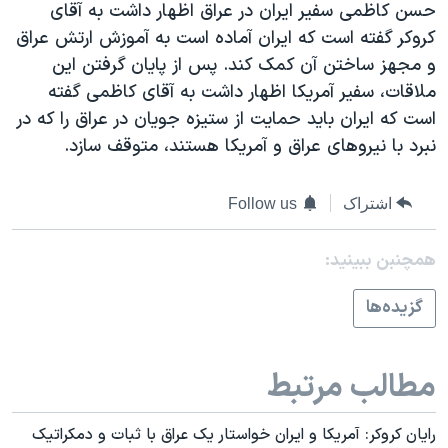
حسن کاظمی سفير ايران در عراق اظهار داشت به آقای
دنبال کنید
مستندها
فرهنگ و زندگی
کروکر گفته است که ايران آماده است به آموزش ارتش عراق
حقوق شهروندی
انتخابات ریاست جمهوری آمریکا ۲۰۲۴
و مجهز ساختن آن کمک کند. پس از پايان گرفتن اين
ملاقات، سفير آمريکا اظهار داشت به آقای کاظمی گفته
اقتصادی
حمله جمهوری اسلامی به اسرائیل
است که ايران بايد حمايت از ستيزه جويان در عراق را که در
رمز مهسا
علم و فناوری
نبرد با نيروهای عراق و آمريکا هستند، متوقف سازد.
زبانهای مختلف
اسرائیل در جنگ
ورزش زنان در ایران
گالری عکس
اعتراضات زن، زندگی، آزادی
اشتراک
Follow us
آرشیو پخش زنده
مجموعه مستندهای دادخواهی
همچنبن ببینید:
تریبونال مردمی آبان ۹۸
گزيده‌ها
دادگاه حمید نوری
چهل سال گروگان‌گیری
مطالب مرتبط
قانون شفافیت دارائی کادر رهبری ایران
اعتراضات مردمی آبان ۹۸
رايان کروکر: آمريکا و ايران خواستار يک عراق با ثبات و دمکراتيک