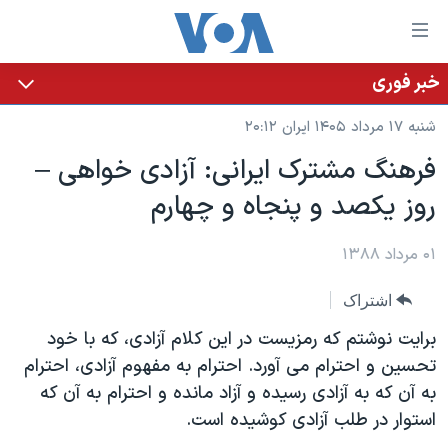
ینکهای
ابل
سترسی
خبر فوری
خانه
هش
شنبه ۱۷ مرداد ۱۴۰۵ ایران ۲۰:۱۲
نسخه سبک وب‌سایت
ه
فرهنگ مشترک ایرانی: آزادی خواهی –
حتوای
موضوع ها
روز یکصد و پنجاه و چهارم
صلی
برنامه های تلویزیونی
ایران
هش
جدول برنامه ها
ه
۰۱ مرداد ۱۳۸۸
آمریکا
فحه
صفحه‌های ویژه
جهان
اشتراک
صلی
فرکانس‌های صدای آمریکا
ورزشی
جام جهانی ۲۰۲۶
هش
برایت نوشتم که رمزیست در این کلام آزادی، که با خود
پخش رادیویی
ه
گزیده‌ها
عملیات خشم حماسی
تحسین و احترام می آورد. احترام به مفهوم آزادی، احترام
ستجو
به آن که به آزادی رسیده و آزاد مانده و احترام به آن که
۲۵۰سالگی آمریکا
ویژه برنامه‌ها
یادگیری زبان انگلیسی
استوار در طلب آزادی کوشیده است.
ویدیوها
بایگانی برنامه‌های تلویزیونی