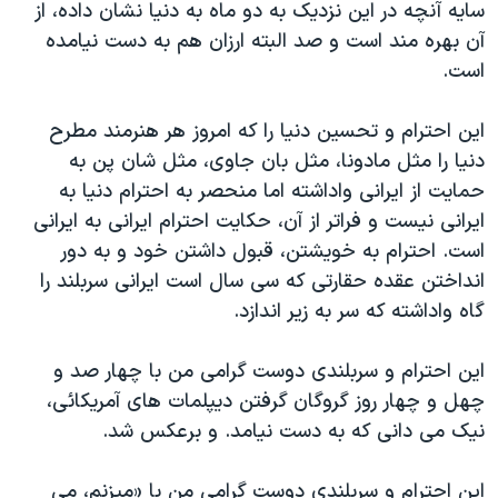
اسرائیل در جنگ
سایه آنچه در این نزدیک به دو ماه به دنیا نشان داده، از
آن بهره مند است و صد البته ارزان هم به دست نیامده
نرگس محمدی برنده جایزه نوبل صلح
است.
همایش محافظه‌کاران آمریکا «سی‌پک»
صفحه‌های ویژه
این احترام و تحسین دنیا را که امروز هر هنرمند مطرح
دنيا را مثل مادونا، مثل بان جاوی، مثل شان پن به
سفر پرزیدنت ترامپ به چین
حمایت از ایرانی واداشته اما منحصر به احترام دنیا به
ایرانی نیست و فراتر از آن، حکایت احترام ایرانی به ایرانی
است. احترام به خویشتن، قبول داشتن خود و به دور
انداختن عقده حقارتی که سی سال است ایرانی سربلند را
گاه واداشته که سر به زیر اندازد.
این احترام و سربلندی دوست گرامی من با چهار صد و
چهل و چهار روز گروگان گرفتن دیپلمات های آمریکائی،
نیک می دانی که به دست نیامد. و برعکس شد.
این احترام و سربلندی دوست گرامی من با «میزنم، می