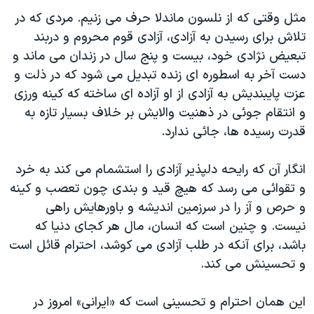
دنبال کنید
مستندها
فرهنگ و زندگی
مثل وقتی که از نلسون ماندلا حرف می زنیم. مردی که در
تلاش برای رسیدن به آزادی، آزادی قوم محروم و دربند
حقوق شهروندی
انتخابات ریاست جمهوری آمریکا ۲۰۲۴
تبعیض نژادی خود، بیست و پنج سال در زندان می ماند و
اقتصادی
حمله جمهوری اسلامی به اسرائیل
دست آخر به اسطوره ای زنده تبدیل می شود که در ذلت و
رمز مهسا
علم و فناوری
عزت پایبندیش به آزادی از او آزاده ای ساخته که کینه ورزی
زبانهای مختلف
و انتقام جوئی در ذهنیت والایش بر خلاف بسیار تازه به
اسرائیل در جنگ
ورزش زنان در ایران
قدرت رسیده ها، جائی ندارد.
گالری عکس
اعتراضات زن، زندگی، آزادی
آرشیو پخش زنده
مجموعه مستندهای دادخواهی
انگار آن که رایحه دلپذیر آزادی را استشمام می کند به خرد
و تقوائی می رسد که هیچ قید و بندی چون تعصب و کینه
تریبونال مردمی آبان ۹۸
و حرص و آز را در سرزمین اندیشه و باورهایش راهی
دادگاه حمید نوری
نیست. و چنین است که انسان، مال هر کجای دنیا که
چهل سال گروگان‌گیری
باشد، برای آنکه در طلب آزادی می کوشد، احترام قائل است
و تحسینش می کند.
قانون شفافیت دارائی کادر رهبری ایران
اعتراضات مردمی آبان ۹۸
این همان احترام و تحسینی است که «ایرانی» امروز در