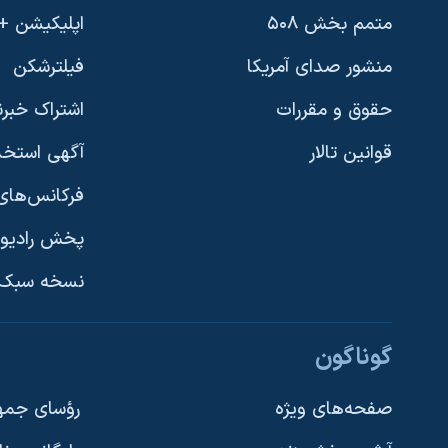
متمم بخش ۵۰۸
اپلیکیشن +VOA
منشور صدای آمریکا
فیلترشکن
حقوق و مقررات
اشتراک خبرن
قوانین تالار
آگهی استخد
فرکانس‌های 
پخش رادیو
یادگیری زبان انگلیسی
نسخه سبک 
دنبال کنید
گوناگون
صفحه‌های ویژه
رؤسای جمهو