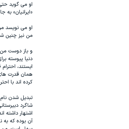
او می گوید حتی 
نرگس محمدی برنده جایزه نوبل صلح
«ایرانیان» به ج
همایش محافظه‌کاران آمریکا «سی‌پک»
او می نویسد من 
صفحه‌های ویژه
من نیز چنین شه
سفر پرزیدنت ترامپ به چین
و باز دوست من ا
دنیا پیوسته برا
ایستند، احترام
همان قدرت های 
کرده اند با احتر
تبدیل شدن نام ا
شاگرد دبیرستانی
اشتهار داشته ا
آن بوده که به نا
سهل است، من زا