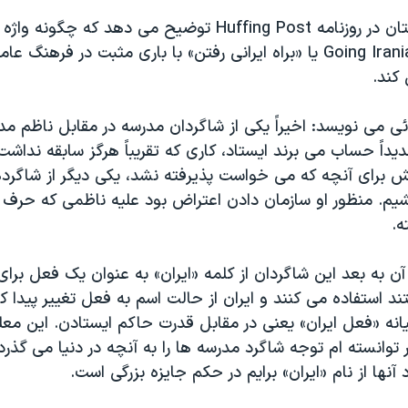
این معلم دبیرستان در روزنامه Huffing Post توضیح می دهد که 
درآوردی مثل Going Iranian یا «براه ایرانی رفتن» با باری مثبت در فرهنگ
 کند.
ئی می نویسد: اخیراً یکی از شاگردان مدرسه در مقابل ناظم م
دیداً حساب می برند ایستاد، کاری که تقریباً هرگز سابقه نداشت
 برای آنچه که می خواست پذیرفته نشد، یکی دیگر از شاگرده
شیم. منظور او سازمان دادن اعتراض بود علیه ناظمی که حرف
.
آن به بعد این شاگردان از کلمه «ایران» به عنوان یک فعل برای
د استفاده می کنند و ایران از حالت اسم به فعل تغییر پیدا ک
انه «فعل ایران» یعنی در مقابل قدرت حاکم ایستادن. این معل
توانسته ام توجه شاگرد مدرسه ها را به آنچه در دنیا می گذرد
آنها از نام «ایران» برایم در حکم جایزه بزرگی است.