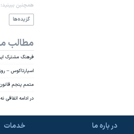
همچنبن ببینید:
گزيده‌ها
مطالب مر
فرهنگ مشترک ایرا
اسپارتاکوس – روز
متمم پنجم قانون 
در ادامه اتفاقی ن
در باره ما
خدمات