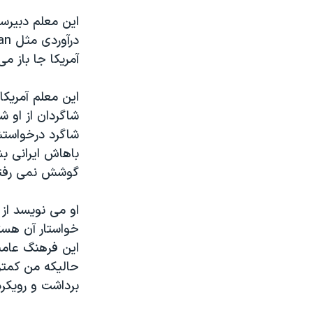
مستندها
فرهنگ و زندگی
حقوق شهروندی
انتخابات ریاست جمهوری آمریکا ۲۰۲۴
اقتصادی
حمله جمهوری اسلامی به اسرائیل
آمریکا جا باز می
رمز مهسا
علم و فناوری
این معلم آمریکا
اسرائیل در جنگ
ورزش زنان در ایران
شاگردان از او ش
گالری عکس
اعتراضات زن، زندگی، آزادی
شاگرد درخواستش
باهاش ایرانی ب
آرشیو پخش زنده
مجموعه مستندهای دادخواهی
گوشش نمی رفته
تریبونال مردمی آبان ۹۸
دادگاه حمید نوری
او می نویسد از 
خواستار آن هستن
چهل سال گروگان‌گیری
این فرهنگ عامی
قانون شفافیت دارائی کادر رهبری ایران
حالیکه من کمتر 
اعتراضات مردمی آبان ۹۸
برداشت و رویکرد 
اسرائیل در جنگ