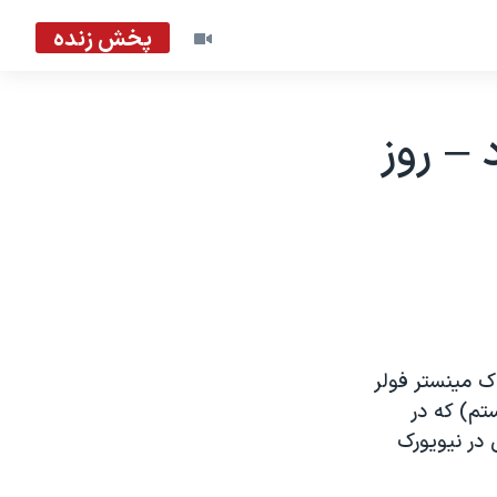
پخش زنده
– روز
اک مینستر فولر
ه من یک فعل هستم) که در
می در نیویورک