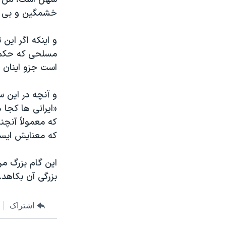
خشمگین و بی من
و اینکه اگر این
مسلحی که حکم ر
است جزو اینان
و آنچه در این س
«ایرانی ها کجا 
که معمولاً آنچن
که معنایش ایستا
این گام بزرگ مرد
بزرگی آن بکاهد.
اشتراک