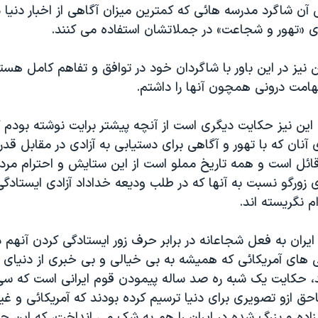
آن شاگرد مدرسه هائی که کمترین میزان آگاهی از اخبار دنیا دار
ای «تهور و شجاعت» در جملاتشان استفاده می کنند.
نیز در این باور با شاگردان خود در توافق و تفاهم کامل هستم
امت درونی همچون آنها را داشتم.
ین نیز حکایت دیگری است از آنچه پیشتر برایت نوشته بودم ک
ی آنان که با تهور و آگاهی برای دستیابی به آزادی در مقابل ق
 قائل است و همه تاریخ مملو است از این ستایش و احترام مر
زورگو نسبت به آنها که در طلب ودیعه خداداد آزادی ایستادگی
ام نگريسته اند.
یران به فعل شجاعانه در برابر حرف زور ایستادگی کردن آنهم 
 های آمريکائی که همیشه به بی خیالی و بی خبری از دنیای بر
ند، حکایت یک شبه ره صد ساله پیمودن قوم ایرانی است که س
حق ازو تصویری برای دنیا ترسیم کرده بودند که آمریکائی و غیر 
ده و بزرگ شده در ایران را هم به شک می انداخت، که این چ