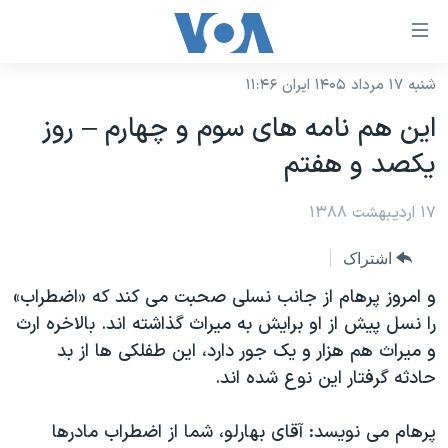
ینکهای
ابل
سترسی
شنبه ۱۷ مرداد ۱۴۰۵ ایران ۱۱:۴۶
خانه
هش
این هم نامه های سوم و چهارم – روز
نسخه سبک وب‌سایت
ه
یکصد و هفتم
حتوای
موضوع ها
صلی
۱۷ اردیبهشت ۱۳۸۸
برنامه های تلویزیونی
ایران
هش
جدول برنامه ها
ه
آمریکا
اشتراک
فحه
صفحه‌های ویژه
جهان
و امروز پرهام از جانب نسلی صحبت می کند که «اضطراب»
صلی
فرکانس‌های صدای آمریکا
را نسل پیش از او برایش به میراث گذاشته اند. بالاخره ارث
ورزشی
جام جهانی ۲۰۲۶
هش
و میراث هم هزار و یک جور دارد، این طفلکی ها از بد
پخش رادیویی
ه
گزیده‌ها
عملیات خشم حماسی
حادثه گرفتار این نوع شده اند.
ستجو
۲۵۰سالگی آمریکا
ویژه برنامه‌ها
یادگیری زبان انگلیسی
پرهام می نویسد: آقای بهارلو، شما از اضطراب مادرها
ویدیوها
بایگانی برنامه‌های تلویزیونی