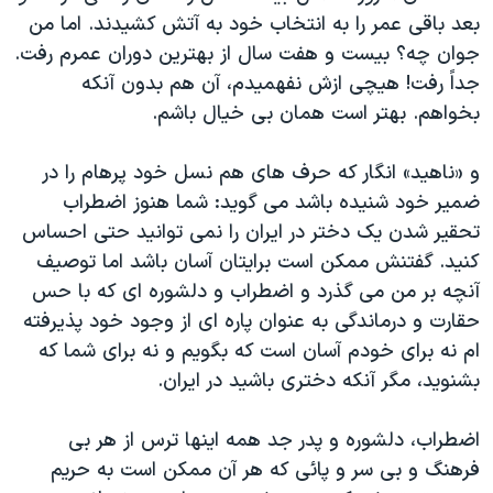
اسرائیل در جنگ
بعد باقی عمر را به انتخاب خود به آتش کشیدند. اما من
نرگس محمدی برنده جایزه نوبل صلح
جوان چه؟ بیست و هفت سال از بهترین دوران عمرم رفت.
جداً رفت! هیچی ازش نفهمیدم، آن هم بدون آنکه
همایش محافظه‌کاران آمریکا «سی‌پک»
بخواهم. بهتر است همان بی خیال باشم.
صفحه‌های ویژه
سفر پرزیدنت ترامپ به چین
و «ناهید» انگار که حرف های هم نسل خود پرهام را در
ضمیر خود شنیده باشد می گوید: شما هنوز اضطراب
تحقیر شدن یک دختر در ایران را نمی توانید حتی احساس
کنید. گفتنش ممکن است برایتان آسان باشد اما توصیف
آنچه بر من می گذرد و اضطراب و دلشوره ای که با حس
حقارت و درماندگی به عنوان پاره ای از وجود خود پذیرفته
ام نه برای خودم آسان است که بگویم و نه برای شما که
بشنوید، مگر آنکه دختری باشید در ایران.
اضطراب، دلشوره و پدر جد همه اینها ترس از هر بی
فرهنگ و بی سر و پائی که هر آن ممکن است به حریم