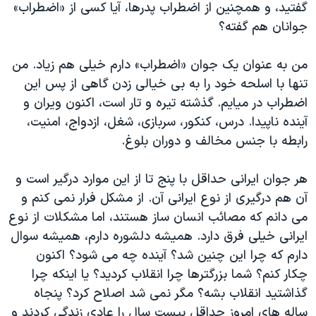
گفتید، و همچنین از اضطراب پدرها، آیا کسی از «اضطراب»
دنبال کنید
مستندها
فرهنگ و زندگی
جوانان هم گفته؟
حقوق شهروندی
انتخابات ریاست جمهوری آمریکا ۲۰۲۴
من به عنوان یک جوان «اضطراب» دارم خیلی هم زیاد. من
اقتصادی
حمله جمهوری اسلامی به اسرائیل
تنها با اسلحه خود را به بی خیالی زدن گاهی از پس این
رمز مهسا
علم و فناوری
اضطراب در میايم. گذشته تیره و تار است، اکنون ویران و
زبانهای مختلف
اسرائیل در جنگ
ورزش زنان در ایران
آینده ناپیدا. درس، کنکور، سربازی، شغل، ازدواج، امنیت،
رابطه با جنس مخالف و دوران بلوغ.
گالری عکس
اعتراضات زن، زندگی، آزادی
آرشیو پخش زنده
مجموعه مستندهای دادخواهی
هر جوان ایرانی حداقل با پنج تا از این موارد درگیر است و
تریبونال مردمی آبان ۹۸
آن هم درگیری از نوع ایرانی آن. از مشکل فرار نمی کنم و
می دانم که مصائب انسان ساز هستند، اما مشکلات از نوع
دادگاه حمید نوری
ایرانی خیلی فرق دارد. همیشه دلشوره دارم، همیشه سوال
چهل سال گروگان‌گیری
دارم که چرا این چنین شد؟ آینده چه می شود؟ اکنون
قانون شفافیت دارائی کادر رهبری ایران
چکار کنم؟ شما بزرگترها چرا انقلاب کردید؟ یا اینکه چرا
گذاشتید انقلاب بشه؟ مگر نمی شد اصلاح کرد؟ پنجاه
اعتراضات مردمی آبان ۹۸
ساله های امروز حداقل بیست سال را عادی زندگی کردند و