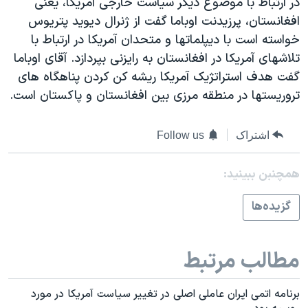
در ارتباط با موضوع ديگر سياست خارجی آمريکا، يعنی
اسرائیل در جنگ
افغانستان، پرزيدنت اوباما گفت از ژنرال ديويد پتريوس
نرگس محمدی برنده جایزه نوبل صلح
خواسته است با ديپلماتها و متحدان آمريکا در ارتباط با
همایش محافظه‌کاران آمریکا «سی‌پک»
تلاشهای آمريکا در افغانستان به رايزنی بپردازد. آقای اوباما
گفت هدف استراتژيک آمريکا ريشه کن کردن پناهگاه های
صفحه‌های ویژه
تروريستها در منطقه مرزی بين افغانستان و پاکستان است.
سفر پرزیدنت ترامپ به چین
اشتراک
Follow us
همچنبن ببینید:
گزيده‌ها
مطالب مرتبط
برنامه اتمی ايران عاملی اصلی در تغيير سياست آمريکا در مورد