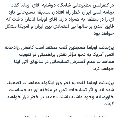
در کنفرانس مطبوعاتی شامگاه دوشنبه آقای اوباما گفت
دنبال کنید
مستندها
فرهنگ و زندگی
برنامه اتمی ايران خطر راه افتادن مسابقه تسليحاتی تازه
حقوق شهروندی
انتخابات ریاست جمهوری آمریکا ۲۰۲۴
ای را در منطقه به همراه دارد. آقای اوباما اذعان داشت که
اقتصادی
حمله جمهوری اسلامی به اسرائیل
فايق آمدن بر سالها بی اعتمادی بين ايران و آمريکا مشکل
خواهد بود.
رمز مهسا
علم و فناوری
زبانهای مختلف
اسرائیل در جنگ
ورزش زنان در ایران
پرزيدنت اوباما همچنين گفت معتقد است کاهش زرادخانه
گالری عکس
اعتراضات زن، زندگی، آزادی
اتمی آمريکا به نحو مؤثر نقش پراهميتی در تقويت
معاهدات عدم گسترش تسليحاتی در سالهای آتی ايفا
آرشیو پخش زنده
مجموعه مستندهای دادخواهی
خواهد کرد.
تریبونال مردمی آبان ۹۸
دادگاه حمید نوری
پرزيدنت اوباما گفت به نظر وی اينگونه معاهدات تضعيف
شده اند و اگر تسليحات اتمی در منطقه ای به حساسيت
چهل سال گروگان‌گیری
خاورميانه وجود داشته باشند «همه» در خطر قرار خواهند
قانون شفافیت دارائی کادر رهبری ایران
گرفت.
اعتراضات مردمی آبان ۹۸