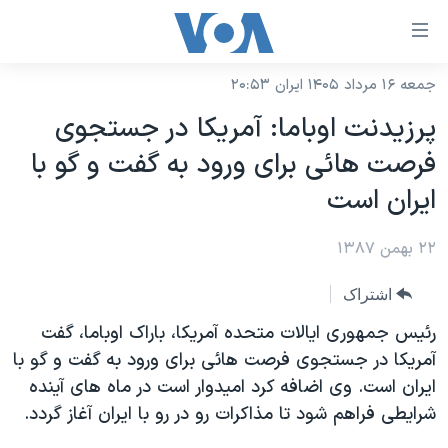
ینکهای
ابل
سترسی
جمعه ۱۶ مرداد ۱۴۰۵ ایران ۲۰:۵۳
خانه
هش
پرزيدنت اوباما: آمريکا در جستجوی
نسخه سبک وب‌سایت
ه
فرصت هائی برای ورود به گفت و گو با
حتوای
موضوع ها
ايران است
صلی
برنامه های تلویزیونی
ایران
هش
۲۲ بهمن ۱۳۸۷
جدول برنامه ها
ه
آمریکا
فحه
صفحه‌های ویژه
جهان
اشتراک
صلی
فرکانس‌های صدای آمریکا
ورزشی
جام جهانی ۲۰۲۶
رئيس جمهوری ايالات متحده آمريکا، باراک اوباما، گفت
هش
پخش رادیویی
آمريکا در جستجوی فرصت هائی برای ورود به گفت و گو با
ه
گزیده‌ها
عملیات خشم حماسی
ايران است. وی اضافه کرد اميدوار است در ماه های آينده
ستجو
۲۵۰سالگی آمریکا
ویژه برنامه‌ها
یادگیری زبان انگلیسی
شرايطی فراهم شود تا مذاکرات رو در رو با ايران آغاز گردد.
ویدیوها
بایگانی برنامه‌های تلویزیونی