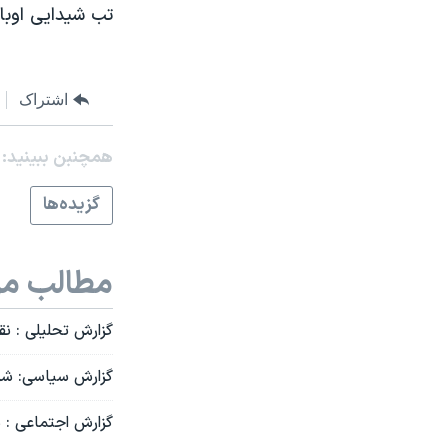
تب شیدایی اوبا
نرگس محمدی برنده جایزه نوبل صلح
همایش محافظه‌کاران آمریکا «سی‌پک»
صفحه‌های ویژه
اشتراک
سفر پرزیدنت ترامپ به چین
همچنبن ببینید:
گزيده‌ها
مطالب مر
گزارش تحلیلی : ن
گزارش سیاسی: شرک
گزارش اجتماعی : د