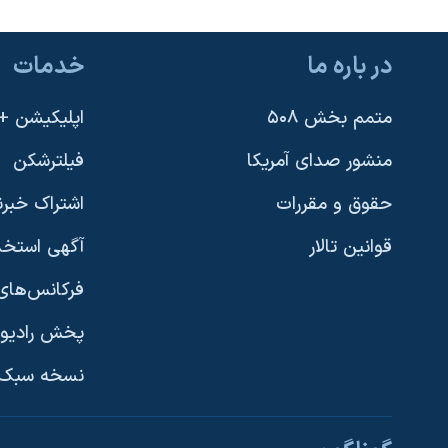
در باره ما
خدمات
متمم بخش ۵۰۸
اپلیکیشن +VOA
منشور صدای آمریکا
فیلترشکن
حقوق و مقررات
اشتراک خبرن
قوانین تالار
آگهی استخد
فرکانس‌های 
پخش رادیو
یادگیری زبان انگلیسی
نسخه سبک 
دنبال کنید