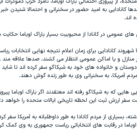
 متحده، از پیروزی احتمالی باراک اوباما، نامزد حزب دموکرات ا
دها کانادایی به امید حضور در سخنرانی و احتمالا شنیدن خبر 
 اند.
های عمومی در کانادا از محبوبیت بسیار باراک اوباما حکایت م
شهروند کانادایی برای زمان اعلام نتیجه نهایی انتخابات ری
 منازل و یا اماکن عمومی انتظار می کشند، صدها علاقه مند و
 دوستان و خانواده های خود به شیکاگو سفر کرده اند تا شاید ب
م آمریکا، به سخنرانی وی به طور زنده گوش دهند.
یی هایی که به شیکاگو رفته اند معتقدند اگر باراک اوباما پیروز
ت سفر ارزش ثبت این لحظه تاریخی ایالات متحده را خواهد د
ه، بسیاری از مردم کانادا به طور داوطلبانه به آمریکا سفر کرده
اوباما در رقابت های انتخاباتی ریاست جمهوری به وی کمک کرد