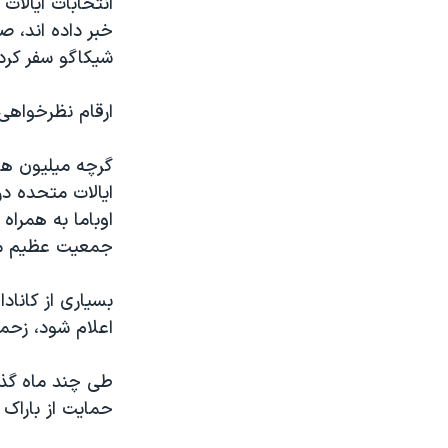
انتخابات ایالات
مستندها
فرهنگ و زندگی
خبر داده اند، ص
حقوق شهروندی
انتخابات ریاست جمهوری آمریکا ۲۰۲۴
شیکاگو سفر کرده
اقتصادی
حمله جمهوری اسلامی به اسرائیل
ارقام نظرخواهی 
رمز مهسا
علم و فناوری
اسرائیل در جنگ
ورزش زنان در ایران
گرچه میلیون ها 
گالری عکس
اعتراضات زن، زندگی، آزادی
ایالات متحده در
اوباما به همراه
آرشیو پخش زنده
مجموعه مستندهای دادخواهی
جمعیت عظیم مرد
تریبونال مردمی آبان ۹۸
دادگاه حمید نوری
بسیاری از کانادا
اعلام شود، زحم
چهل سال گروگان‌گیری
قانون شفافیت دارائی کادر رهبری ایران
طی چند ماه گذشت
اعتراضات مردمی آبان ۹۸
حمایت از باراک 
اسرائیل در جنگ