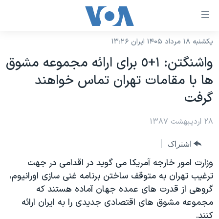
ینکهای
ابل
سترسی
یکشنبه ۱۸ مرداد ۱۴۰۵ ایران ۱۳:۲۶
خانه
هش
واشنگتن: ١+٥ برای ارائه مجموعه مشوق
نسخه سبک وب‌سایت
ه
ها با مقامات تهران تماس خواهند
حتوای
موضوع ها
گرفت
صلی
برنامه های تلویزیونی
ایران
هش
۲۸ اردیبهشت ۱۳۸۷
جدول برنامه ها
ه
آمریکا
فحه
صفحه‌های ویژه
جهان
اشتراک
صلی
فرکانس‌های صدای آمریکا
ورزشی
جام جهانی ۲۰۲۶
وزارت امور خارجه آمريکا می گويد در اقدامی در جهت
هش
پخش رادیویی
ترغيب تهران به متوقف ساختن برنامه غنی سازی اورانيوم،
ه
گزیده‌ها
عملیات خشم حماسی
گروهی از قدرت های عمده جهان آماده هستند که
ستجو
۲۵۰سالگی آمریکا
ویژه برنامه‌ها
یادگیری زبان انگلیسی
مجموعه مشوق های اقتصادی جديدی را به ايران ارائه
ویدیوها
بایگانی برنامه‌های تلویزیونی
کنند.