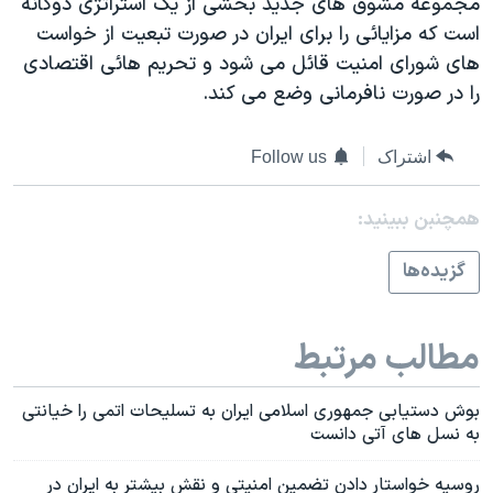
مجموعه مشوق های جديد بخشی از يک استراتژی دوگانه
اسرائیل در جنگ
است که مزايائی را برای ايران در صورت تبعيت از خواست
نرگس محمدی برنده جایزه نوبل صلح
های شورای امنيت قائل می شود و تحريم هائی اقتصادی
همایش محافظه‌کاران آمریکا «سی‌پک»
را در صورت نافرمانی وضع می کند.
صفحه‌های ویژه
اشتراک
Follow us
سفر پرزیدنت ترامپ به چین
همچنبن ببینید:
گزيده‌ها
مطالب مرتبط
بوش دستيابی جمهوری اسلامی ايران به تسليحات اتمی را خيانتی
به نسل های آتی دانست
روسيه خواستار دادن تضمين امنيتی و نقش بيشتر به ايران در