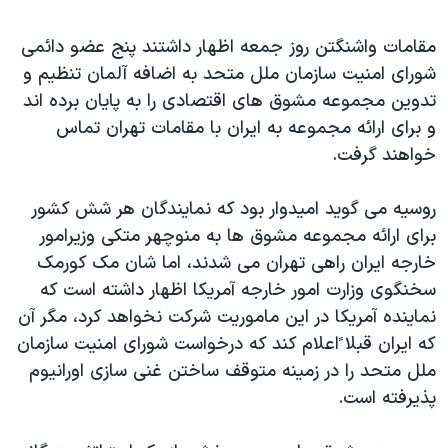
دنبال کنید
مستندها
فرهنگ و زندگی
مقامات واشنگتن روز جمعه اظهار داشتند پنج عضو دائمی
حقوق شهروندی
انتخابات ریاست جمهوری آمریکا ۲۰۲۴
شورای امنيت سازمان ملل متحد به اضافه آلمان تنظيم و
اقتصادی
حمله جمهوری اسلامی به اسرائیل
تدوين مجموعه مشوق های اقتصادی را به پايان برده اند
و برای ارائه مجموعه به ايران با مقامات تهران تماس
رمز مهسا
علم و فناوری
زبانهای مختلف
خواهند گرفت.
اسرائیل در جنگ
ورزش زنان در ایران
گالری عکس
اعتراضات زن، زندگی، آزادی
روسيه می گويد اميدوار بود که نمايندگان هر شش کشور
برای ارائه مجموعه مشوق ها به منوچهر متکی وزيرامور
آرشیو پخش زنده
مجموعه مستندهای دادخواهی
خارجه ايران راهی تهران می شدند، اما شان مک کورمک
تریبونال مردمی آبان ۹۸
سخنگوی وزارت امور خارجه آمريکا اظهار داشته است که
دادگاه حمید نوری
نماينده آمريکا در اين ماموريت شرکت نخواهد کرد، مگر آن
که ايران قبلا ًاعلام کند که درخواست شورای امنيت سازمان
چهل سال گروگان‌گیری
ملل متحد را در زمينه متوقف ساختن غنی سازی اورانيوم
قانون شفافیت دارائی کادر رهبری ایران
پذيرفته است.
اعتراضات مردمی آبان ۹۸