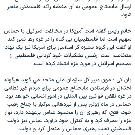
اسرائیل در جنگ
ارسال مايحتاج عمومی به آن منطقه راکد فلسيطنی منجر
نرگس محمدی برنده جایزه نوبل صلح
شود.
همایش محافظه‌کاران آمریکا «سی‌پک»
خانم رايس گفته است آمريکا در مخالفت اسرائيل با حماس
صفحه‌های ویژه
سهيم است اما فلسطينيان بی گناه را در غزه رها نمی کند.
سفر پرزیدنت ترامپ به چین
او گفت اين گروه ستيزه گر اسلامی برای آمريکا نيز يک نهاد
متخاصم است. رئيس تشکیلات خود گردانی فلسطينی از
تصميم اسرائيل در مورد غزه انتقاد کرده است.
بان کی - مون دبير کل سازمان ملل متحد مي گويد هرگونه
اختلال در فرستادن مايحتاح عمومی برای مردم غير نظامی
در غزه نقض قوانين بين المللی در امور انسانی خواهد بود.
حماس در ماه ژوئن پس از نبردهائی مرگبار با جناح رقيب
خود، فتح، که رهبری آن را محمود عباس برعهده دارد، نوار
غزه را تصرف کرد و به کنترل خود درآورد. عباس نيز دولت
فلسطينی تحت رهبری حماس را منحل کرد و دولت