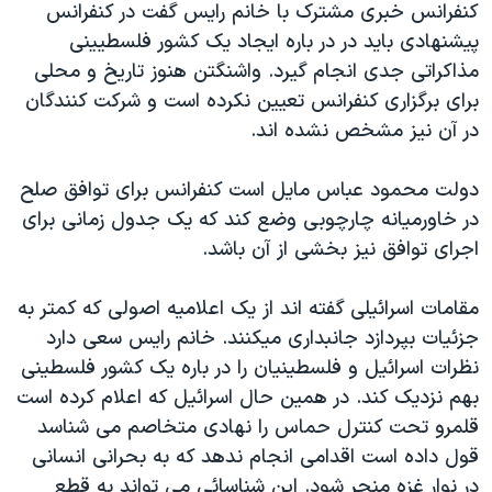
کنفرانس خبری مشترک با خانم رايس گفت در کنفرانس
دنبال کنید
مستندها
فرهنگ و زندگی
پيشنهادی بايد در در باره ايجاد يک کشور فلسطيينی
حقوق شهروندی
انتخابات ریاست جمهوری آمریکا ۲۰۲۴
مذاکراتی جدی انجام گيرد. واشنگتن هنوز تاريخ و محلی
برای برگزاری کنفرانس تعيين نکرده است و شرکت کنندگان
اقتصادی
حمله جمهوری اسلامی به اسرائیل
در آن نيز مشخص نشده اند.
رمز مهسا
علم و فناوری
زبانهای مختلف
اسرائیل در جنگ
ورزش زنان در ایران
دولت محمود عباس مايل است کنفرانس برای توافق صلح
در خاورميانه چارچوبی وضع کند که يک جدول زمانی برای
گالری عکس
اعتراضات زن، زندگی، آزادی
اجرای توافق نيز بخشی از آن باشد.
آرشیو پخش زنده
مجموعه مستندهای دادخواهی
تریبونال مردمی آبان ۹۸
مقامات اسرائيلی گفته اند از يک اعلاميه اصولی که کمتر به
جزئيات بپردازد جانبداری ميکنند. خانم رايس سعی دارد
دادگاه حمید نوری
نظرات اسرائيل و فلسطينيان را در باره يک کشور فلسطينی
چهل سال گروگان‌گیری
بهم نزديک کند. در همين حال اسرائيل که اعلام کرده است
قانون شفافیت دارائی کادر رهبری ایران
قلمرو تحت کنترل حماس را نهادی متخاصم می شناسد
قول داده است اقدامی انجام ندهد که به بحرانی انسانی
اعتراضات مردمی آبان ۹۸
در نوار غزه منجر شود. اين شناسائی می تواند به قطع