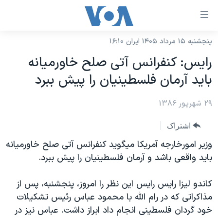
ینکهای
ابل
سترسی
پنجشنبه ۱۵ مرداد ۱۴۰۵ ایران ۱۶:۱۰
خانه
هش
رايس: کنفرانس آتی صلح خاورميانه
نسخه سبک وب‌سایت
ه
بايد آرمان فلسطينيان را پيش ببرد
حتوای
موضوع ها
صلی
۲۹ شهریور ۱۳۸۶
برنامه های تلویزیونی
ایران
هش
جدول برنامه ها
ه
آمریکا
اشتراک
فحه
صفحه‌های ویژه
جهان
وزير امورخارجه آمريکا ميگويد کنفرانس آتی صلح خاورميانه
صلی
فرکانس‌های صدای آمریکا
بايد واقعی باشد و آرمان فلسطينيان را پيش ببرد.
ورزشی
جام جهانی ۲۰۲۶
هش
پخش رادیویی
ه
گزیده‌ها
عملیات خشم حماسی
کاندو ليزا رايس رايس اين نظر را امروز، پنجشنبه، پس از
ستجو
۲۵۰سالگی آمریکا
ویژه برنامه‌ها
مذاکراتی که در رام الله با محمود عباس رئيس تشکیلات
یادگیری زبان انگلیسی
خود گردان فلسطينی انجام داد ابراز داشت. عباس نيز در
ویدیوها
بایگانی برنامه‌های تلویزیونی