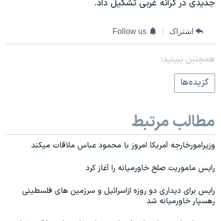
جديدی در کرانه غربی تشکیل داد.
اشتراک
Follow us
همچنبن ببینید:
گزيده‌ها
مطالب مرتبط
وزيرامورخارجه آمريکا امروز با محمود عباس ملاقات ميکند
رايس ماموريت صلح خاورميانه را آغاز کرد
رايس برای ديداری دو روزه ازاسرائيل و سرزمين های فلسطينی
رهسپار خاورميانه شد