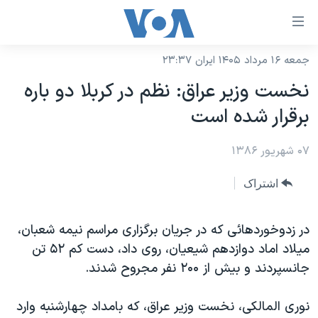
ینکهای
ابل
سترسی
جمعه ۱۶ مرداد ۱۴۰۵ ایران ۲۳:۳۷
خانه
هش
نخست وزیر عراق: نظم در کربلا دو باره
نسخه سبک وب‌سایت
ه
برقرار شده است
حتوای
موضوع ها
صلی
۰۷ شهریور ۱۳۸۶
برنامه های تلویزیونی
ایران
هش
جدول برنامه ها
ه
آمریکا
اشتراک
فحه
صفحه‌های ویژه
جهان
صلی
فرکانس‌های صدای آمریکا
در زدوخوردهائی که در جریان برگزاری مراسم نيمه شعبان،
ورزشی
جام جهانی ۲۰۲۶
هش
میلاد اماد دوازدهم شیعیان، روی داد، دست کم ۵۲ تن
پخش رادیویی
ه
گزیده‌ها
عملیات خشم حماسی
جانسپردند و بیش از ۲۰۰ نفر مجروح شدند.
ستجو
۲۵۰سالگی آمریکا
ویژه برنامه‌ها
یادگیری زبان انگلیسی
نوری المالکی، نخست وزير عراق، که بامداد چهارشنبه وارد
ویدیوها
بایگانی برنامه‌های تلویزیونی