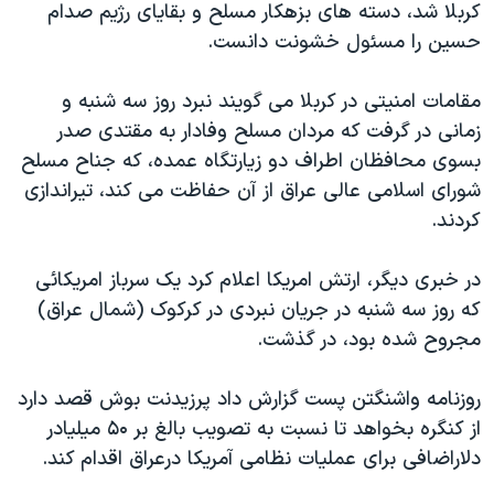
کربلا شد، دسته های بزهکار مسلح و بقایای رژیم صدام
دنبال کنید
مستندها
فرهنگ و زندگی
حسین را مسئول خشونت دانست.
حقوق شهروندی
انتخابات ریاست جمهوری آمریکا ۲۰۲۴
مقامات امنیتی در کربلا می گویند نبرد روز سه شنبه و
اقتصادی
حمله جمهوری اسلامی به اسرائیل
زمانی در گرفت که مردان مسلح وفادار به مقتدی صدر
رمز مهسا
علم و فناوری
بسوی محافظان اطراف دو زیارتگاه عمده، که جناح مسلح
زبانهای مختلف
اسرائیل در جنگ
ورزش زنان در ایران
شورای اسلامی عالی عراق از آن حفاظت می کند، تیراندازی
کردند.
گالری عکس
اعتراضات زن، زندگی، آزادی
آرشیو پخش زنده
مجموعه مستندهای دادخواهی
در خبری دیگر، ارتش امریکا اعلام کرد یک سرباز امریکائی
تریبونال مردمی آبان ۹۸
که روز سه شنبه در جریان نبردی در کرکوک (شمال عراق)
مجروح شده بود، در گذشت.
دادگاه حمید نوری
چهل سال گروگان‌گیری
روزنامه واشنگتن پست گزارش داد پرزیدنت بوش قصد دارد
قانون شفافیت دارائی کادر رهبری ایران
از کنگره بخواهد تا نسبت به تصويب بالغ بر ۵۰ میلیادر
دلاراضافی برای عملیات نظامی آمریکا درعراق اقدام کند.
اعتراضات مردمی آبان ۹۸