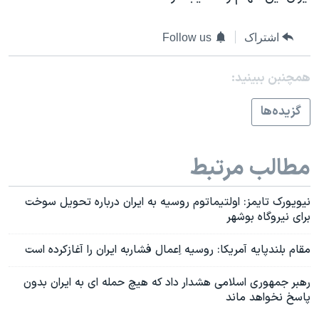
اسرائیل در جنگ
نرگس محمدی برنده جایزه نوبل صلح
اشتراک
Follow us
همایش محافظه‌کاران آمریکا «سی‌پک»
همچنبن ببینید:
صفحه‌های ویژه
سفر پرزیدنت ترامپ به چین
گزيده‌ها
مطالب مرتبط
نيويورک تايمز: اولتيماتوم روسيه به ايران درباره تحويل سوخت
برای نيروگاه بوشهر
مقام بلندپايه آمريکا: روسيه اِعمال فشاربه ايران را آغازکرده است
رهبر جمهوری اسلامی هشدار داد که هيچ حمله ای به ايران بدون
پاسخ نخواهد ماند