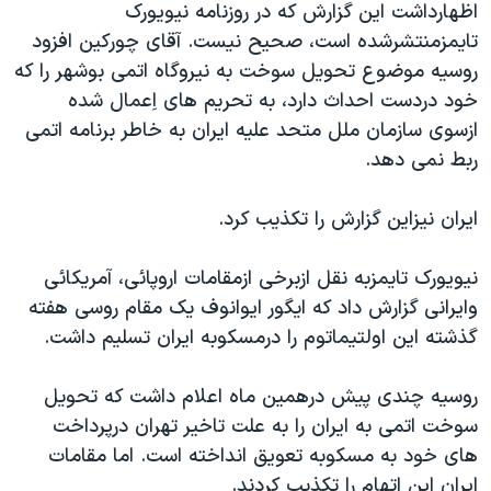
اظهارداشت اين گزارش که در روزنامه نيويورک
دنبال کنید
مستندها
فرهنگ و زندگی
تايمزمنتشرشده است، صحيح نيست. آقای چورکين افزود
حقوق شهروندی
انتخابات ریاست جمهوری آمریکا ۲۰۲۴
روسيه موضوع تحويل سوخت به نيروگاه اتمی بوشهر را که
خود دردست احداث دارد، به تحريم های اِعمال شده
اقتصادی
حمله جمهوری اسلامی به اسرائیل
ازسوی سازمان ملل متحد عليه ايران به خاطر برنامه اتمی
رمز مهسا
علم و فناوری
ربط نمی دهد.
زبانهای مختلف
اسرائیل در جنگ
ورزش زنان در ایران
ايران نيزاين گزارش را تکذيب کرد.
گالری عکس
اعتراضات زن، زندگی، آزادی
آرشیو پخش زنده
مجموعه مستندهای دادخواهی
نيويورک تايمزبه نقل ازبرخی ازمقامات اروپائی، آمريکائی
تریبونال مردمی آبان ۹۸
وايرانی گزارش داد که ايگور ايوانوف يک مقام روسی هفته
گذشته اين اولتيماتوم را درمسکوبه ايران تسليم داشت.
دادگاه حمید نوری
چهل سال گروگان‌گیری
روسيه چندی پيش درهمين ماه اعلام داشت که تحويل
قانون شفافیت دارائی کادر رهبری ایران
سوخت اتمی به ايران را به علت تاخير تهران درپرداخت
های خود به مسکوبه تعويق انداخته است. اما مقامات
اعتراضات مردمی آبان ۹۸
ايران اين اتهام را تکذيب کردند.