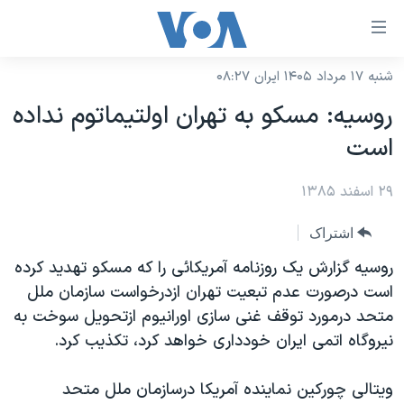
ینکهای
ابل
سترسی
شنبه ۱۷ مرداد ۱۴۰۵ ایران ۰۸:۲۷
خانه
هش
روسيه: مسکو به تهران اولتيماتوم نداده
نسخه سبک وب‌سایت
ه
است
حتوای
موضوع ها
صلی
۲۹ اسفند ۱۳۸۵
برنامه های تلویزیونی
ایران
هش
جدول برنامه ها
ه
آمریکا
اشتراک
فحه
صفحه‌های ویژه
جهان
روسيه گزارش يک روزنامه آمريکائی را که مسکو تهديد کرده
صلی
فرکانس‌های صدای آمریکا
است درصورت عدم تبعيت تهران ازدرخواست سازمان ملل
ورزشی
جام جهانی ۲۰۲۶
هش
متحد درمورد توقف غنی سازی اورانيوم ازتحويل سوخت به
پخش رادیویی
ه
گزیده‌ها
عملیات خشم حماسی
نيروگاه اتمی ايران خودداری خواهد کرد، تکذيب کرد.
ستجو
۲۵۰سالگی آمریکا
ویژه برنامه‌ها
یادگیری زبان انگلیسی
ويتالی چورکين نماينده آمريکا درسازمان ملل متحد
ویدیوها
بایگانی برنامه‌های تلویزیونی