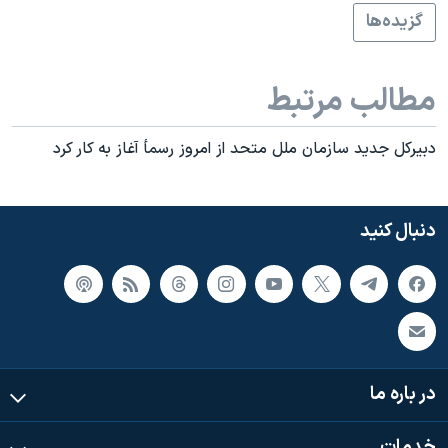
اسرائیل در جنگ
گزيده‌ها
نرگس محمدی برنده جایزه نوبل صلح
همایش محافظه‌کاران آمریکا «سی‌پک»
مطالب مرتبط
صفحه‌های ویژه
دبيرکل جديد سازمان ملل متحد از امروز رسمأ آغاز به کار کرد
سفر پرزیدنت ترامپ به چین
دنبال کنید
در باره ما
خدمات