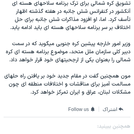
تشویق کره شمالی برای ترک برنامه سلاحهای هسته ای
دنبال کنید
مستندها
فرهنگ و زندگی
آنکشور در کنفرانس شش جانبه در هفته گذشته اظهار
حقوق شهروندی
انتخابات ریاست جمهوری آمریکا ۲۰۲۴
تأسف کرد. اما، او افزود مذاکرات شش جانبه برای حل
اختلاف بر سر برنامه سلاحهای هسته ای باید ادامه یابد.
اقتصادی
حمله جمهوری اسلامی به اسرائیل
رمز مهسا
علم و فناوری
وزیر امور خارجه پیشین کره جنوبی میگوید که در سمت
زبانهای مختلف
اسرائیل در جنگ
ورزش زنان در ایران
دبیر کلی سازمان ملل متحد، موضوع برنامه هسته ای کره
شمالی را بعنوان یکی از ارجحیتهای خود قرار خواهد داد.
گالری عکس
اعتراضات زن، زندگی، آزادی
آرشیو پخش زنده
مجموعه مستندهای دادخواهی
مون همچنین گفت در مقام جدید خود بر یافتن راه حلهای
تریبونال مردمی آبان ۹۸
مسالمت آمیز برای مناقشات و اختلافات منطقه ای چون
مشکلات لبنان، عراق و ایران تمرکز خواهد کرد.
دادگاه حمید نوری
چهل سال گروگان‌گیری
اشتراک
Follow us
قانون شفافیت دارائی کادر رهبری ایران
اعتراضات مردمی آبان ۹۸
همچنبن ببینید: