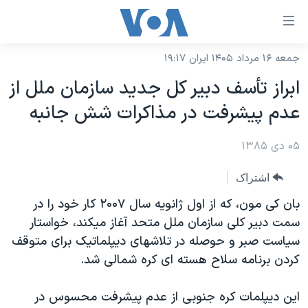
ینکهای
ابل
سترسی
جمعه ۱۶ مرداد ۱۴۰۵ ایران ۱۹:۱۷
خانه
هش
ابراز تأسف دبير کل جديد سازمان ملل از
نسخه سبک وب‌سایت
ه
عدم پيشرفت در مذاکرات شش جانبه
حتوای
موضوع ها
صلی
۰۵ دی ۱۳۸۵
برنامه های تلویزیونی
ایران
هش
جدول برنامه ها
ه
آمریکا
اشتراک
فحه
صفحه‌های ویژه
جهان
بان کی مون، که از اول ژانویه سال ۲۰۰۷ کار خود را در
صلی
فرکانس‌های صدای آمریکا
سمت دبیر کلی سازمان ملل متحد آغاز میکند، خواستار
ورزشی
جام جهانی ۲۰۲۶
هش
سیاست صبر و حوصله در تلاشهای دیپلماتیک برای متوقف
پخش رادیویی
ه
گزیده‌ها
عملیات خشم حماسی
کردن برنامه سلاح هسته ای کره شمالی شد.
ستجو
۲۵۰سالگی آمریکا
ویژه برنامه‌ها
یادگیری زبان انگلیسی
این دیپلمات کره جنوبی از عدم پیشرفت محسوس در
ویدیوها
بایگانی برنامه‌های تلویزیونی