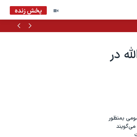
پخش زنده
قبلی
بعدی
له در
مومی بمنظور
می‌گويند
ت