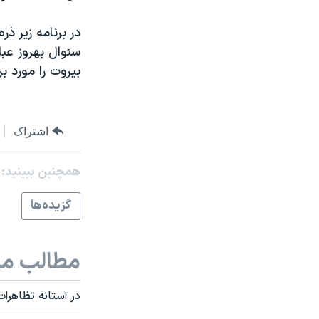
مستندها
فرهنگ و زندگی
حقوق شهروندی
انتخابات ریاست جمهوری آمریکا ۲۰۲۴
در برنامه زير ذر
سئوال بهروز عب
اقتصادی
حمله جمهوری اسلامی به اسرائیل
بيروت را مورد ب
رمز مهسا
علم و فناوری
اسرائیل در جنگ
ورزش زنان در ایران
گالری عکس
اعتراضات زن، زندگی، آزادی
اشتراک
آرشیو پخش زنده
مجموعه مستندهای دادخواهی
همچنبن ببینید:
تریبونال مردمی آبان ۹۸
گزيده‌ها
دادگاه حمید نوری
چهل سال گروگان‌گیری
مطالب مر
قانون شفافیت دارائی کادر رهبری ایران
اعتراضات مردمی آبان ۹۸
در آستانه تظاهرات
اسرائیل در جنگ