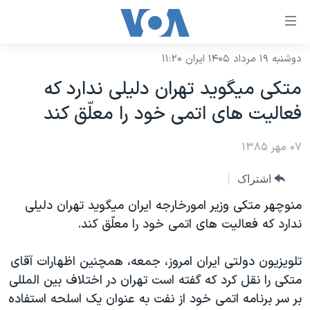
ینکهای
ابل
سترسی
دوشنبه ۱۹ مرداد ۱۴۰۵ ایران ۱۱:۲۰
خانه
هش
متکی ميگويد تهران دليلی ندارد که
نسخه سبک وب‌سایت
ه
فعاليت های اتمی خود را معلّق کند
حتوای
موضوع ها
صلی
۰۷ مهر ۱۳۸۵
برنامه های تلویزیونی
ایران
هش
جدول برنامه ها
ه
آمریکا
اشتراک
فحه
صفحه‌های ویژه
جهان
منوچهر متکی وزير امورخارجه ايران ميگويد تهران دليلی
صلی
فرکانس‌های صدای آمریکا
ندارد که فعاليت های اتمی خود را معلّق کند.
ورزشی
جام جهانی ۲۰۲۶
هش
پخش رادیویی
ه
گزیده‌ها
عملیات خشم حماسی
تلويزيون دولتی ايران امروز، جمعه، همچنين اظهارات آقای
ستجو
۲۵۰سالگی آمریکا
ویژه برنامه‌ها
متکی را نقل کرد که گفته است تهران در اختلاف بين المللی
یادگیری زبان انگلیسی
بر سر برنامه اتمی خود از نفت به عنوان يک اسلحه استفاده
ویدیوها
بایگانی برنامه‌های تلویزیونی