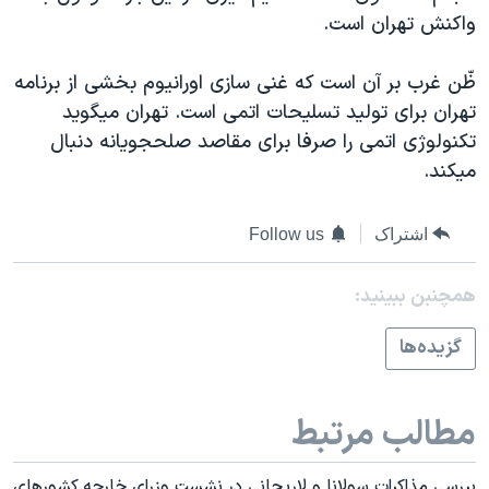
اسرائیل در جنگ
واکنش تهران است.
نرگس محمدی برنده جایزه نوبل صلح
ظّن غرب بر آن است که غنی سازی اورانيوم بخشی از برنامه
همایش محافظه‌کاران آمریکا «سی‌پک»
تهران برای توليد تسليحات اتمی است. تهران ميگويد
صفحه‌های ویژه
تکنولوژی اتمی را صرفا برای مقاصد صلحجويانه دنبال
سفر پرزیدنت ترامپ به چین
ميکند.
اشتراک
Follow us
همچنبن ببینید:
گزيده‌ها
مطالب مرتبط
بررسی مذاکرات سولانا و لاريجانی در نشست وزرای خارجه کشورهای