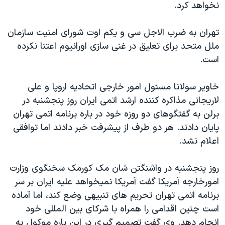
نخواهد کرد.
دنبال کنید
مستندها
فرهنگ و زندگی
حقوق شهروندی
انتخابات ریاست جمهوری آمریکا ۲۰۲۴
تهران به ضرب الاجل سی و يکم اوت شورای امنيت سازمان
ملل متحد برای تعليق در غنی سازی اورانيوم اعتنا نکرده
اقتصادی
حمله جمهوری اسلامی به اسرائیل
است.
رمز مهسا
علم و فناوری
زبانهای مختلف
اسرائیل در جنگ
ورزش زنان در ایران
خاوير سولانا مسئول امور خارجی اتحاديه اروپا و علی
لاريجانی مذاکره کننده ارشد اتمی ايران روز پنجشنبه در
گالری عکس
اعتراضات زن، زندگی، آزادی
برلن به گفتگوهای دو روزه خود در باره برنامه اتمی تهران
آرشیو پخش زنده
مجموعه مستندهای دادخواهی
پايان دادند. هر دو طرف از پيشرفت خبر دادند اما توافقی
تریبونال مردمی آبان ۹۸
اعلام نشد.
دادگاه حمید نوری
روز پنجشنبه در واشنگتن شان مک کورمک سخنگوی وزارت
چهل سال گروگان‌گیری
امورخارجه آمريکا گفت آمريکا نميخواهد عليه ايران بر سر
قانون شفافیت دارائی کادر رهبری ایران
برنامه اتمی تهران تحريم های تنبيهی وضع کند، اما آماده
است چنين اقدامی را همراه با شرکای بين المللی خود
اعتراضات مردمی آبان ۹۸
انجام دهد. وی گفت تصميم گيری در اين باره موکول به