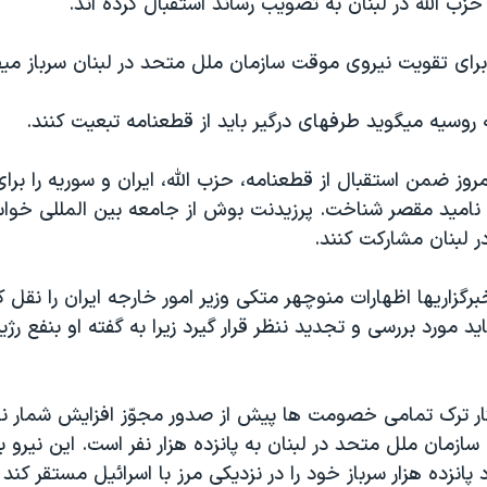
زب الله در لبنان به تصويب رساند استقبال کرده اند.
برای تقويت نيروی موقت سازمان ملل متحد در لبنان سرباز ميف
 روسيه ميگويد طرفهای درگير بايد از قطعنامه تبعيت کنند.
وز ضمن استقبال از قطعنامه، حزب الله، ايران و سوريه را برا
ناميد مقصر شناخت. پرزيدنت بوش از جامعه بين المللی خواس
 لبنان مشارکت کنند.
گزاريها اظهارات منوچهر متکی وزير امور خارجه ايران را نقل ک
د مورد بررسی و تجديد ننظر قرار گيرد زيرا به گفته او بنفع ر
ر ترک تمامی خصومت ها پيش از صدور مجوّز افزايش شمار نف
ازمان ملل متحد در لبنان به پانزده هزار نفر است. اين نيرو ب
انزده هزار سرباز خود را در نزديکی مرز با اسرائيل مستقر کند 