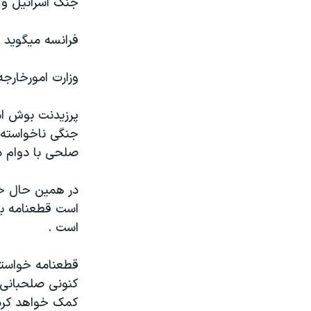
جنگ اسرائيل و ح
مستندها
فرهنگ و زندگی
حقوق شهروندی
انتخابات ریاست جمهوری آمریکا ۲۰۲۴
فرانسه ميگويد 
اقتصادی
حمله جمهوری اسلامی به اسرائیل
وزارت امورخارجه
رمز مهسا
علم و فناوری
اسرائیل در جنگ
ورزش زنان در ایران
پرزيدنت بوش امر
گالری عکس
اعتراضات زن، زندگی، آزادی
جنگی ناخواسته 
صلحی با دوام در
آرشیو پخش زنده
مجموعه مستندهای دادخواهی
تریبونال مردمی آبان ۹۸
در همين حال خبر
دادگاه حمید نوری
است قطعنامه باي
است .
چهل سال گروگان‌گیری
قانون شفافیت دارائی کادر رهبری ایران
قطعنامه خواستا
اعتراضات مردمی آبان ۹۸
کنونی صلحبانی س
کمک خواهد کرد پ
اسرائیل در جنگ