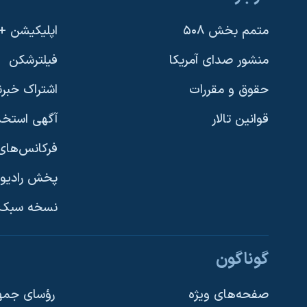
متمم بخش ۵۰۸
اپلیکیشن +VOA
منشور صدای آمریکا
فیلترشکن
حقوق و مقررات
اشتراک خبرن
قوانین تالار
آگهی استخد
فرکانس‌های 
پخش رادیو
یادگیری زبان انگلیسی
نسخه سبک 
دنبال کنید
گوناگون
صفحه‌های ویژه
رؤسای جمهو