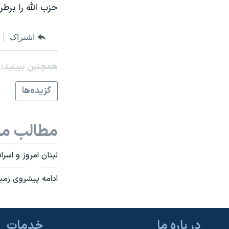
حزب الله را برطر
نرگس محمدی برنده جایزه نوبل صلح
همایش محافظه‌کاران آمریکا «سی‌پک»
اشتراک
صفحه‌های ویژه
همچنبن ببینید:
سفر پرزیدنت ترامپ به چین
گزيده‌ها
مطالب مر
لبنان امروز و اسر
ادامه پيشروی زمين
در باره ما
خدمات