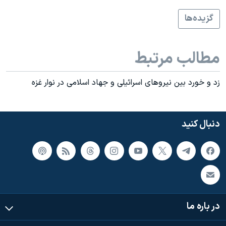
اسرائیل در جنگ
گزيده‌ها
نرگس محمدی برنده جایزه نوبل صلح
همایش محافظه‌کاران آمریکا «سی‌پک»
مطالب مرتبط
صفحه‌های ویژه
سفر پرزیدنت ترامپ به چین
زد و خورد بين نيروهای اسرائيلی و جهاد اسلامی در نوار غزه
دنبال کنید
در باره ما