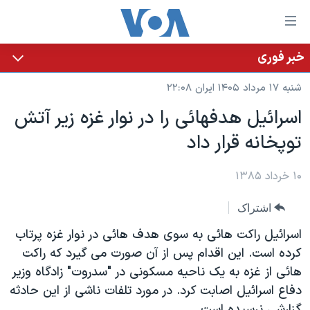
ینکهای
ابل
سترسی
خبر فوری
خانه
هش
شنبه ۱۷ مرداد ۱۴۰۵ ایران ۲۲:۰۸
نسخه سبک وب‌سایت
ه
اسرائيل هدفهائی را در نوار غزه زير آتش
حتوای
موضوع ها
توپخانه قرار داد
صلی
برنامه های تلویزیونی
ایران
هش
جدول برنامه ها
ه
۱۰ خرداد ۱۳۸۵
آمریکا
فحه
صفحه‌های ویژه
جهان
اشتراک
صلی
فرکانس‌های صدای آمریکا
ورزشی
جام جهانی ۲۰۲۶
هش
اسرائیل راکت هائی به سوی هدف هائی در نوار غزه پرتاب
پخش رادیویی
ه
گزیده‌ها
عملیات خشم حماسی
کرده است. این اقدام پس از آن صورت می گیرد که راکت
ستجو
هائی از غزه به یک ناحیه مسکونی در "سدروت" زادگاه وزیر
۲۵۰سالگی آمریکا
ویژه برنامه‌ها
یادگیری زبان انگلیسی
دفاع اسرائيل اصابت کرد. در مورد تلفات ناشی از این حادثه
ویدیوها
بایگانی برنامه‌های تلویزیونی
گزارشی نرسیده است.