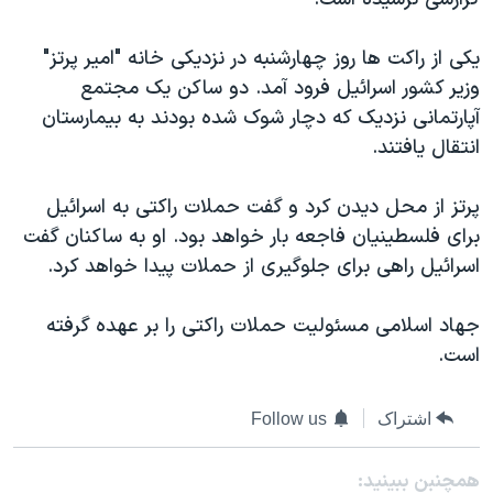
دنبال کنید
مستندها
فرهنگ و زندگی
یکی از راکت ها روز چهارشنبه در نزدیکی خانه "امیر پرتز"
حقوق شهروندی
انتخابات ریاست جمهوری آمریکا ۲۰۲۴
وزیر کشور اسرائيل فرود آمد. دو ساکن یک مجتمع
اقتصادی
حمله جمهوری اسلامی به اسرائیل
آپارتمانی نزدیک که دچار شوک شده بودند به بیمارستان
رمز مهسا
علم و فناوری
انتقال یافتند.
زبانهای مختلف
اسرائیل در جنگ
ورزش زنان در ایران
پرتز از محل دیدن کرد و گفت حملات راکتی به اسرائيل
گالری عکس
اعتراضات زن، زندگی، آزادی
برای فلسطینیان فاجعه بار خواهد بود. او به ساکنان گفت
آرشیو پخش زنده
مجموعه مستندهای دادخواهی
اسرائيل راهی برای جلوگیری از حملات پیدا خواهد کرد.
تریبونال مردمی آبان ۹۸
جهاد اسلامی مسئولیت حملات راکتی را بر عهده گرفته
دادگاه حمید نوری
است.
چهل سال گروگان‌گیری
قانون شفافیت دارائی کادر رهبری ایران
اشتراک
Follow us
اعتراضات مردمی آبان ۹۸
همچنبن ببینید: