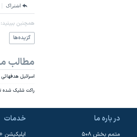
اشتراک
نرگس محمدی برنده جایزه نوبل صلح
همایش محافظه‌کاران آمریکا «سی‌پک»
همچنبن ببینید:
صفحه‌های ویژه
گزيده‌ها
سفر پرزیدنت ترامپ به چین
مطالب مر
اسرائيل هدفهائی را
راکت شليک شده تو
در باره ما
خدمات
متمم بخش ۵۰۸
اپلیکیشن +VOA