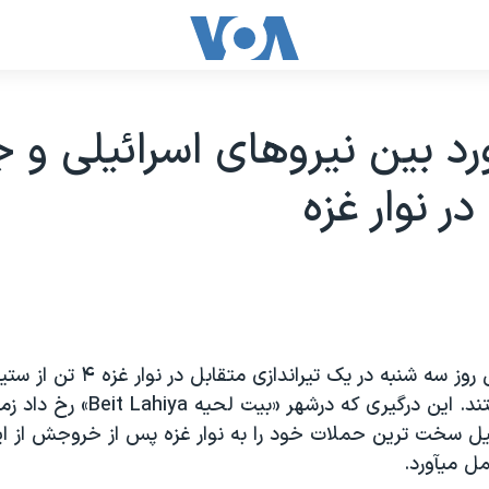
رد بين نيروهای اسرائيلی و ج
ر نوار غزه
نيروهای اسرائيل روز سه شنبه در يک تيراندازی متقا
فلسطينی را کشتند. اين درگيری که درشهر «بي
ئيل سخت ترين حملات خود را به نوار غزه پس از خروجش از اي
ل ميآورد.