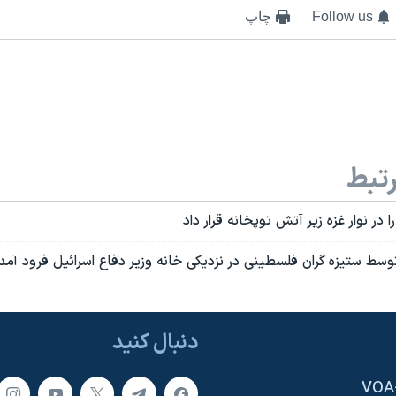
Follow us
چاپ
تبط
 در نوار غزه زير آتش توپخانه قرار داد
سط ستيزه گران فلسطينی در نزديکی خانه وزير دفاع اسرائيل فرود آمد
دنبال کنید