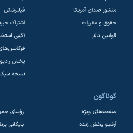
منشور صدای آمریکا
فیلترشکن
حقوق و مقررات
اشتراک خبرن
قوانین تالار
آگهی استخد
فرکانس‌های 
پخش رادیو
یادگیری زبان انگلیسی
نسخه سبک 
دنبال کنید
گوناگون
صفحه‌های ویژه
رؤسای جمهو
آرشیو پخش زنده
بایگانی برن
زبانهای مختلف