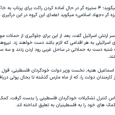
ارتش اسرائيل ميگويد؛ ۴ ستيزه گر در حال آماده کردن راکت برای پرتاب به
زه گر «جهاد اسلامی» ميگويد اعضای اين گروه در اين درگيری
سر ارتش اسرائيل گفت، بعد از اين برای جلوگيری از حملات م
ی اسرائيلی به هر اقدامی که لازم باشد دست خواهند زد. نيروها
شنبه دست به حملاتی در ساحل غربی رود اردن زدند و سه ستي
ند.
 اسماعيل هنيه، نخست وزير دولت خودگردان فلسطينی، قول 
ز کارمندان دولت را، که از ماه مارس گذشته تا بحال پولی درياف
اس کنترل تشکيلات خودگردان فلسطينی را بدست گرفت، کمک 
مک های خود را به فلسطينيان به تعليق انداخته اند.