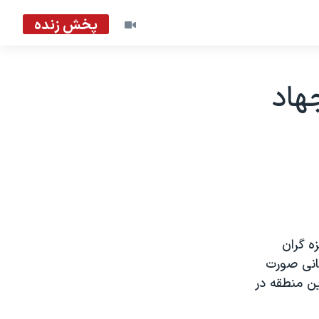
پخش زنده
هاد
بل در نوار غزه ۴ تن از ستيزه گران
ت لحيه Beit Lahiya» رخ داد زمانی صورت
ن منطقه در