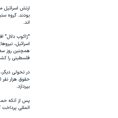
مستندها
فرهنگ و زندگی
حقوق شهروندی
انتخابات ریاست جمهوری آمریکا ۲۰۲۴
بودند. گروه ستي
اقتصادی
حمله جمهوری اسلامی به اسرائیل
اند.
رمز مهسا
علم و فناوری
"ژاکوب دلال" اف
اسرائیل در جنگ
ورزش زنان در ایران
اسرائيل، نيروها
گالری عکس
اعتراضات زن، زندگی، آزادی
همچنين روز سه 
فلسطينی را کشت
آرشیو پخش زنده
مجموعه مستندهای دادخواهی
تریبونال مردمی آبان ۹۸
در تحولی ديگر،
دادگاه حمید نوری
حقوق هزار نفر ا
بپردازد.
چهل سال گروگان‌گیری
قانون شفافیت دارائی کادر رهبری ایران
پس از آنکه حم
اعتراضات مردمی آبان ۹۸
المللی پرداخت ک
اسرائیل در جنگ