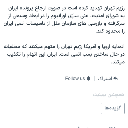
اسرائیل در جنگ
رژيم تهران تهديد کرده است در صورت ارجاع پرونده ايران
نرگس محمدی برنده جایزه نوبل صلح
به شورای امنيت، غنی سازی اورانيوم را در ابعاد وسيعی از
همایش محافظه‌کاران آمریکا «سی‌پک»
سرگرفته و بازرسی های سازمان ملل از تاسيسات اتمی ايران
را محدود کند.
صفحه‌های ویژه
سفر پرزیدنت ترامپ به چین
اتحايه اروپا و آمريکا رژيم تهران را متهم ميکنند که مخفيانه
در حال ساختن بمب اتمی است. ايران اين اتهام را تکذيب
ميکند.
اشتراک
Follow us
همچنبن ببینید:
گزيده‌ها