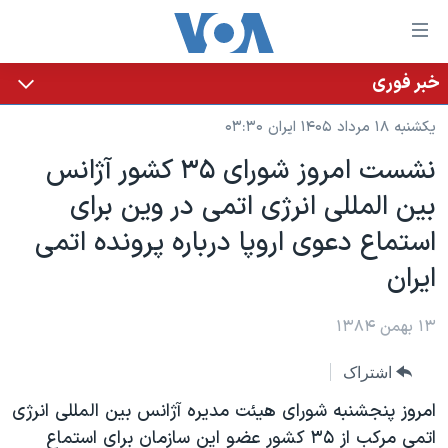
ینکهای
ابل
سترسی
خبر فوری
خانه
هش
یکشنبه ۱۸ مرداد ۱۴۰۵ ایران ۰۳:۳۰
نسخه سبک وب‌سایت
ه
نشست امروز شورای ۳۵ کشور آژانس
حتوای
موضوع ها
بين المللی انرژی اتمی در وين برای
صلی
برنامه های تلویزیونی
ایران
هش
استماع دعوی اروپا درباره پرونده اتمی
جدول برنامه ها
ه
آمریکا
ايران
فحه
صفحه‌های ویژه
جهان
صلی
فرکانس‌های صدای آمریکا
۱۳ بهمن ۱۳۸۴
ورزشی
جام جهانی ۲۰۲۶
هش
پخش رادیویی
ه
گزیده‌ها
عملیات خشم حماسی
اشتراک
ستجو
۲۵۰سالگی آمریکا
ویژه برنامه‌ها
امروز پنجشنبه شورای هيئت مديره آژانس بين المللی انرژی
یادگیری زبان انگلیسی
ویدیوها
بایگانی برنامه‌های تلویزیونی
اتمی مرکب از ۳۵ کشور عضو اين سازمان برای استماع