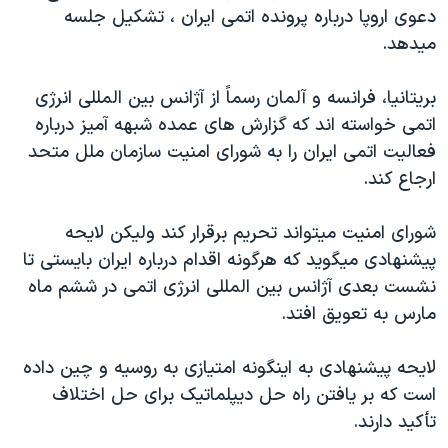
دعوی اروپا درباره پرونده اتمی ايران ، تشکيل جلسه
دنبال کنید
مستندها
فرهنگ و زندگی
ميدهد.
حقوق شهروندی
انتخابات ریاست جمهوری آمریکا ۲۰۲۴
اقتصادی
حمله جمهوری اسلامی به اسرائیل
بريتانيا، فرانسه و آلمان رسماً از آژانس بين المللی انرژی
اتمی خواسته اند که گزارش های عمده شبهه آميز درباره
رمز مهسا
علم و فناوری
فعاليت اتمی ايران را به شورای امنيت سازمان ملل متحد
زبانهای مختلف
اسرائیل در جنگ
ورزش زنان در ایران
ارجاع کند.
گالری عکس
اعتراضات زن، زندگی، آزادی
شورای امنيت ميتواند تحريم برقرار کند وليکن لايحه
آرشیو پخش زنده
مجموعه مستندهای دادخواهی
پيشنهادی ميگويد که هرگونه اقدام درباره ايران بايستی تا
تریبونال مردمی آبان ۹۸
نشست بعدی آژانس بين المللی انرژی اتمی در ششم ماه
دادگاه حمید نوری
مارس به تعويق افتد.
چهل سال گروگان‌گیری
لايحه پيشنهادی به اينگونه امتيازی به روسيه و چين داده
قانون شفافیت دارائی کادر رهبری ایران
است که بر يافتن راه حل ديپلماتيک برای حل اختلاف
اعتراضات مردمی آبان ۹۸
تأکيد دارند.