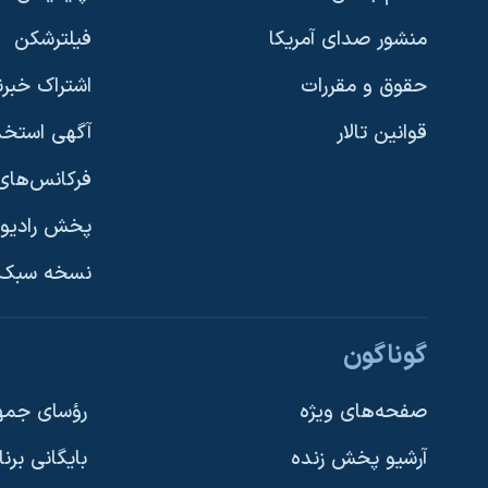
منشور صدای آمریکا
فیلترشکن
حقوق و مقررات
اشتراک خبرن
قوانین تالار
آگهی استخد
فرکانس‌های 
پخش رادیو
یادگیری زبان انگلیسی
نسخه سبک 
دنبال کنید
گوناگون
صفحه‌های ویژه
رؤسای جمهو
آرشیو پخش زنده
بایگانی برن
زبانهای مختلف