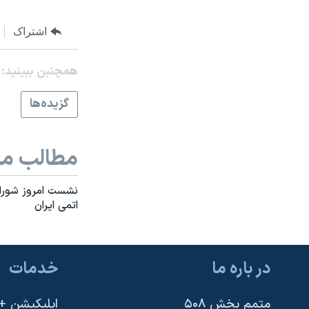
نرگس محمدی برنده جایزه نوبل صلح
اشتراک
همایش محافظه‌کاران آمریکا «سی‌پک»
صفحه‌های ویژه
همچنبن ببینید:
سفر پرزیدنت ترامپ به چین
گزيده‌ها
مطالب مر
اتمی ايران
در باره ما
خدمات
متمم بخش ۵۰۸
اپلیکیشن +VOA