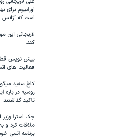
علی لاریجانی ر
مستندها
فرهنگ و زندگی
اورانیوم برای به
حقوق شهروندی
انتخابات ریاست جمهوری آمریکا ۲۰۲۴
است که آژانس بی
اقتصادی
حمله جمهوری اسلامی به اسرائیل
لاریجانی این م
رمز مهسا
علم و فناوری
کند.
اسرائیل در جنگ
ورزش زنان در ایران
گالری عکس
اعتراضات زن، زندگی، آزادی
پیش نویس قطعنا
فعالیت های اتم
آرشیو پخش زنده
مجموعه مستندهای دادخواهی
تریبونال مردمی آبان ۹۸
کاخ سفيد ميگوي
دادگاه حمید نوری
روسيه در باره ا
تاکيد گذاشتند
چهل سال گروگان‌گیری
قانون شفافیت دارائی کادر رهبری ایران
جک استرا وزیر ا
اعتراضات مردمی آبان ۹۸
ملاقات کرد و به
برنامه اتمی خود
اسرائیل در جنگ