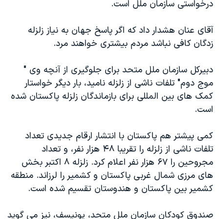
درخواستی سازمان ملل است.
دنبال کنید
مستندها
فرهنگ و زندگی
حقوق شهروندی
انتخابات ریاست جمهوری آمریکا ۲۰۲۴
آقای عنان هشدار داد که اگر پاسخ جهان به نياز زلزله
زدگان کافی نباشد مردم بيشتری خواهند مرد.
اقتصادی
حمله جمهوری اسلامی به اسرائیل
رمز مهسا
علم و فناوری
دبيرکل سازمان ملل متحد برای جلوگيری از آنچه وی "
زبانهای مختلف
اسرائیل در جنگ
ورزش زنان در ایران
موج دوم" تلفات ناشی از زلزله ناميد، بار ديگر خواستار
کمک های بين المللی برای بازماندگان زلزله پاکستان شده
گالری عکس
اعتراضات زن، زندگی، آزادی
است.
آرشیو پخش زنده
مجموعه مستندهای دادخواهی
تریبونال مردمی آبان ۹۸
کمی پيشتر هم پاکستان با انتشار ارقام جديدی تعداد
تلفات ناشی از زلزله را تقريبا ۴۸ هزار نفر، و تعداد
دادگاه حمید نوری
مجروحين را ۶۷ هزار نفر اعلام کرد. زلزله ۸ اکتبر بخش
چهل سال گروگان‌گیری
های مرزی شمال غربی پاکستان و کشمير را لرزاند. منطقه
قانون شفافیت دارائی کادر رهبری ایران
کشمير بين پاکستان و هندوستان تقسيم شده است.
اعتراضات مردمی آبان ۹۸
صندوق کودکان سازمان ملل متحد، يونيسف، نيز می گويد