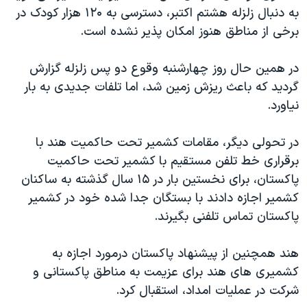
اسرائیل در جنگ
به دنبال زلزله هشتم اکتبر، دسترسی به ۱۲۰ هزار کودک در
نرگس محمدی برنده جایزه نوبل صلح
برخی از مناطق هنوز امکان پذير نشده است.
همایش محافظه‌کاران آمریکا «سی‌پک»
در همين حال روز چهارشنبه وقوع دو پس زلزله گزارش
صفحه‌های ویژه
گرديد که باعث ريزش زمين شد، اما تلفات جديدی به بار
سفر پرزیدنت ترامپ به چین
نياورد.
در تحولی ديگر، مقامات کشمير تحت حاکميت هند با
برقراری خط تلفن مستقيم با کشمير تحت حاکميت
پاکستان، برای نخستين بار در ۱۵ سال گذشته به ساکنان
کشمير اجازه دادند با بستگان جدا شده خود در کشمير
پاکستان تماس تلفنی بگيرند.
هند همچنين از پيشنهاد پاکستان درمورد اجازه به
کشميری های هند برای عزيمت به مناطق پاکستانی و
شرکت در عمليات امداد، استقبال کرد.