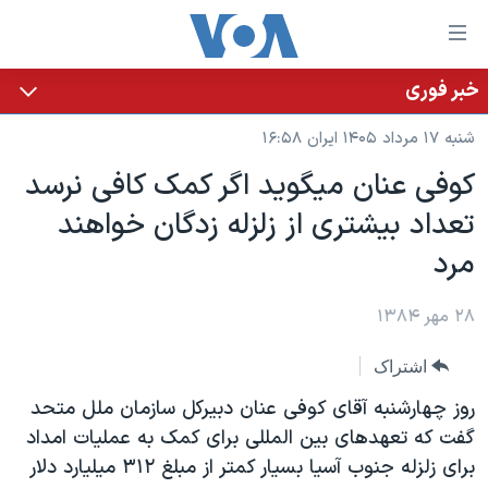
ینکهای
ابل
سترسی
خبر فوری
خانه
هش
شنبه ۱۷ مرداد ۱۴۰۵ ایران ۱۶:۵۸
نسخه سبک وب‌سایت
ه
کوفی عنان ميگويد اگر کمک کافی نرسد
حتوای
موضوع ها
تعداد بيشتری از زلزله زدگان خواهند
صلی
برنامه های تلویزیونی
ایران
هش
مرد
جدول برنامه ها
ه
آمریکا
فحه
صفحه‌های ویژه
۲۸ مهر ۱۳۸۴
جهان
صلی
فرکانس‌های صدای آمریکا
ورزشی
جام جهانی ۲۰۲۶
هش
اشتراک
پخش رادیویی
ه
گزیده‌ها
عملیات خشم حماسی
روز چهارشنبه آقای کوفی عنان دبيرکل سازمان ملل متحد
ستجو
۲۵۰سالگی آمریکا
ویژه برنامه‌ها
گفت که تعهدهای بين المللی برای کمک به عمليات امداد
یادگیری زبان انگلیسی
برای زلزله جنوب آسيا بسيار کمتر از مبلغ ۳۱۲ ميليارد دلار
ویدیوها
بایگانی برنامه‌های تلویزیونی