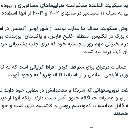
د ميگويند القاعده ميخواسته هواپيماهای مسافربری را ربوده
٢٠٠٢ و ٢٠٠٣ از آنها استفاده کند.
وش ميگويند هدف ها عبارت بودند از شهر لوس آنجلس در آمر
زرگ در انگليس، منطقه خليج فارس، و پاکستان. پرزيدنت بو
 سخنرانی مهم روز پنجشنبه خود که برای جلب پشتيبانی مردم 
ن کرد، پرده برداشت.
مليات درعراق برای متوقف کردن افراط گرايانی است که به کل
وری افراطی اسلامی را از اسپانيا تا اندونزی" به وجود آورند.
ت تروريستهائی که آمريکا و متحدانش در مقابل خود دارند نه
ری و عمليات جداگانه جنون آميز دست دارند، بلکه آنها از دي
ه قابل مقايسه با کمونيسم روسی و فاشيسم نازی است و خوا
هستند.