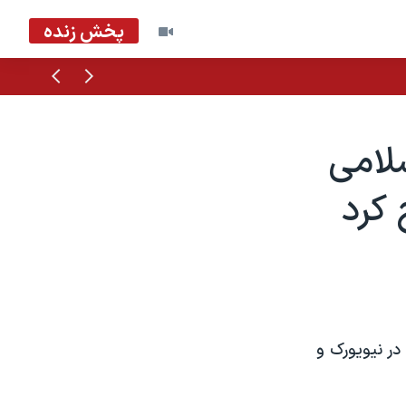
پخش زنده
قبلی
بعدی
لامی
 کرد
پرزيدنت بوش ميگويد که آمريکا و متحدان آن از زمان حملات ١١ سپتامبر ٢٠٠١ در نيويورک و