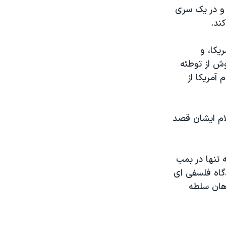
 و در يک سری
يکا، و
ش از توطئه
آمريکا از
ام ايشان قصد
 تنها در بمب
دگاه فلسفی ای
هان سلطه