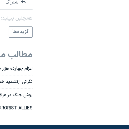
اشتراک
نرگس محمدی برنده جایزه نوبل صلح
همایش محافظه‌کاران آمریکا «سی‌پک»
همچنبن ببینید:
صفحه‌های ویژه
گزيده‌ها
سفر پرزیدنت ترامپ به چین
مطالب مر
اعزام چهارده هزار
نگرانی ازتشديد خش
بوش جنگ در عراق 
RRORIST ALLIES