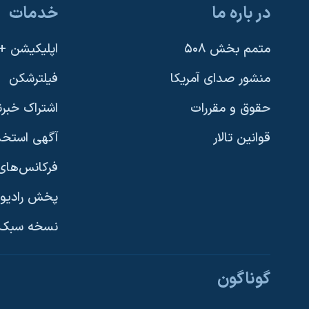
در باره ما
خدمات
متمم بخش ۵۰۸
اپلیکیشن +VOA
منشور صدای آمریکا
فیلترشکن
حقوق و مقررات
اشتراک خبرن
قوانین تالار
آگهی استخد
فرکانس‌های 
پخش رادیو
یادگیری زبان انگلیسی
نسخه سبک 
دنبال کنید
گوناگون