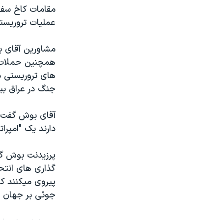
مستندها
فرهنگ و زندگی
مقامات کاخ سفي
حقوق شهروندی
انتخابات ریاست جمهوری آمریکا ۲۰۲۴
عمليات تروريستی به سبک ١١ سپتامبر در سالهای 
اقتصادی
حمله جمهوری اسلامی به اسرائیل
مشاورين آقای ب
رمز مهسا
علم و فناوری
همچنين حملات ب
اسرائیل در جنگ
ورزش زنان در ایران
های تروريستی در
جنگ در عراق بيا
گالری عکس
اعتراضات زن، زندگی، آزادی
آرشیو پخش زنده
مجموعه مستندهای دادخواهی
آقای بوش گفت ع
تریبونال مردمی آبان ۹۸
دارند يک "امپرات
دادگاه حمید نوری
پرزيدنت بوش گف
چهل سال گروگان‌گیری
گذاری های انتحا
قانون شفافیت دارائی کادر رهبری ایران
پيروی ميکنند ک
جوئی بر جهان 
اعتراضات مردمی آبان ۹۸
اسرائیل در جنگ