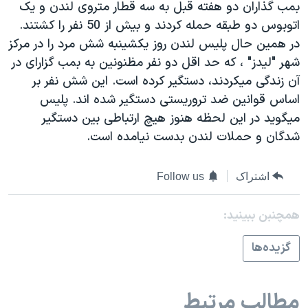
اسرائیل در جنگ
بمب گذاران دو هفته قبل به سه قطار متروی لندن و يک
اتوبوس دو طبقه حمله کردند و بيش از 50 نفر را کشتند.
نرگس محمدی برنده جایزه نوبل صلح
در همين حال پليس لندن روز يکشینبه شش مرد را در مرکز
همایش محافظه‌کاران آمریکا «سی‌پک»
شهر "ليدز" ، که حد اقل دو نفر مظنونين به بمب گزارای در
صفحه‌های ویژه
آن زندگی ميکردند، دستگير کرده است. اين شش نفر بر
اساس قوانين ضد تروريستی دستگير شده اند. پليس
سفر پرزیدنت ترامپ به چین
ميگويد در اين لحظه هنوز هيچ ارتباطی بين دستگير
شدگان و حملات لندن بدست نيامده است.
اشتراک
Follow us
همچنبن ببینید:
گزيده‌ها
مطالب مرتبط