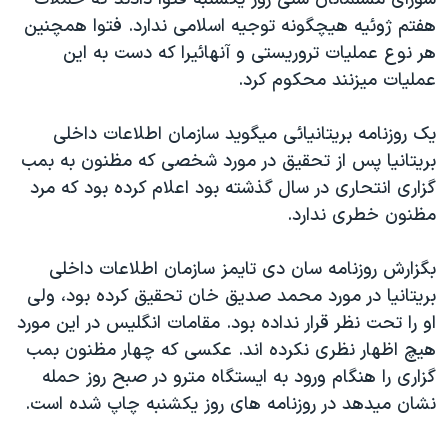
دنبال کنید
مستندها
فرهنگ و زندگی
هفتم ژوئيه هيچگونه توجيه اسلامی ندارد. فتوا همچنين
هر نوع عمليات تروريستی و آنهائيرا که دست به اين
حقوق شهروندی
انتخابات ریاست جمهوری آمریکا ۲۰۲۴
عمليات ميزنند محکوم کرد.
اقتصادی
حمله جمهوری اسلامی به اسرائیل
رمز مهسا
علم و فناوری
يک روزنامه بريتانيائی ميگويد سازمان اطلاعات داخلی
زبانهای مختلف
بريتانيا پس از تحقيق در مورد شخصی که مظنون به بمب
اسرائیل در جنگ
ورزش زنان در ایران
گزاری انتحاری در سال گذشته بود اعلام کرده بود که مرد
گالری عکس
اعتراضات زن، زندگی، آزادی
مظنون خطری ندارد.
آرشیو پخش زنده
مجموعه مستندهای دادخواهی
بگزارش روزنامه سان دی تايمز سازمان اطلاعات داخلی
تریبونال مردمی آبان ۹۸
بريتانيا در مورد محمد صديق خان تحقيق کرده بود، ولی
دادگاه حمید نوری
او را تحت نظر قرار نداده بود. مقامات انگليس در اين مورد
چهل سال گروگان‌گیری
هيچ اظهار نظری نکرده اند. عکسی که چهار مظنون بمب
گزاری را هنگام ورود به ايستگاه مترو در صبح روز حمله
قانون شفافیت دارائی کادر رهبری ایران
نشان ميدهد در روزنامه های روز يکشنبه چاپ شده است.
اعتراضات مردمی آبان ۹۸