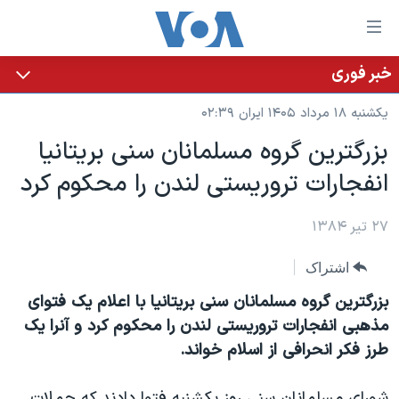
ینکهای
ابل
سترسی
خبر فوری
خانه
هش
یکشنبه ۱۸ مرداد ۱۴۰۵ ایران ۰۲:۳۹
نسخه سبک وب‌سایت
ه
بزرگترين گروه مسلمانان سنی بريتانيا
حتوای
موضوع ها
انفجارات تروريستی لندن را محکوم کرد
صلی
برنامه های تلویزیونی
ایران
هش
جدول برنامه ها
ه
۲۷ تیر ۱۳۸۴
آمریکا
فحه
صفحه‌های ویژه
جهان
اشتراک
صلی
فرکانس‌های صدای آمریکا
ورزشی
جام جهانی ۲۰۲۶
هش
بزرگترين گروه مسلمانان سنی بريتانيا با اعلام يک فتوای
پخش رادیویی
ه
گزیده‌ها
عملیات خشم حماسی
مذهبی انفجارات تروريستی لندن را محکوم کرد و آنرا يک
ستجو
طرز فکر انحرافی از اسلام خواند.
۲۵۰سالگی آمریکا
ویژه برنامه‌ها
یادگیری زبان انگلیسی
ویدیوها
بایگانی برنامه‌های تلویزیونی
شورای مسلمانان سنی روز يکشنبه فتوا دادند که حملات