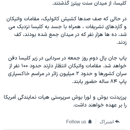
کليسا، از ميدان سنت پيترز گذشتند.
دنبال کنید
مستندها
فرهنگ و زندگی
حقوق شهروندی
انتخابات ریاست جمهوری آمریکا ۲۰۲۴
در حالی که صف صدها کشيش کاتوليک، مقامات واتيکان
و گاردهای تشريفات ، همراه با جسد به کليسا نزديک می
اقتصادی
حمله جمهوری اسلامی به اسرائیل
شد، ده ها هزار نفر که در ميدان جمع شده بودند، کف
رمز مهسا
علم و فناوری
زدند.
زبانهای مختلف
اسرائیل در جنگ
ورزش زنان در ایران
پاپ جان پال دوم روز جمعه در سردابی در زير کليسا دفن
گالری عکس
اعتراضات زن، زندگی، آزادی
خواهد شد. مقامات واتيکان انتظار دارند حدود ۱۰۰ نفر از
آرشیو پخش زنده
مجموعه مستندهای دادخواهی
سران کشورها و حدود ۲ ميليون زائر در مراسم خاکسپاری
تریبونال مردمی آبان ۹۸
پاپ ۸۴ ساله حضور يابند.
دادگاه حمید نوری
پرزيدنت بوش و لورا بوش سرپرستی هيات نمايندگی آمريکا
چهل سال گروگان‌گیری
را بر عهده خواهند داشت.
قانون شفافیت دارائی کادر رهبری ایران
اعتراضات مردمی آبان ۹۸
اشتراک
Follow us