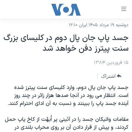
ینکهای
ابل
سترسی
دوشنبه ۱۹ مرداد ۱۴۰۵ ایران ۱۲:۱۰
خانه
هش
جسد پاپ جان پال دوم در کليسای بزرگ
نسخه سبک وب‌سایت
ه
سنت پيترز دفن خواهد شد
حتوای
موضوع ها
صلی
۱۵ فروردین ۱۳۸۴
برنامه های تلویزیونی
ایران
هش
جدول برنامه ها
ه
آمریکا
اشتراک
فحه
صفحه‌های ویژه
جهان
جسد پاپ جان پال دوم، وارد کليسای سنت پيترز شده
صلی
فرکانس‌های صدای آمریکا
است. انتظار می رود در آنجا صدها هزار زائر در چند روز
ورزشی
جام جهانی ۲۰۲۶
هش
آينده جسد پاپ را ببينند و نسبت به آن ادای احترام کنند.
پخش رادیویی
ه
گزیده‌ها
عملیات خشم حماسی
ستجو
۲۵۰سالگی آمریکا
ویژه برنامه‌ها
مقامات واتيکان جسد را در آئينی پر اُبهّت از کاخ پاپ حمل
یادگیری زبان انگلیسی
کردند، و پيش از قرار دادن آن بر روی محراب بلندی در
ویدیوها
بایگانی برنامه‌های تلویزیونی