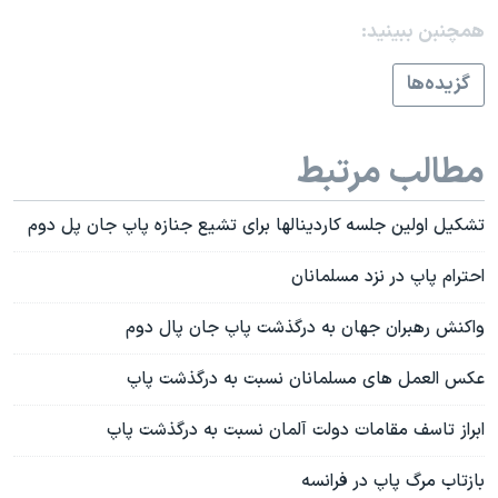
اسرائیل در جنگ
همچنبن ببینید:
نرگس محمدی برنده جایزه نوبل صلح
گزيده‌ها
همایش محافظه‌کاران آمریکا «سی‌پک»
صفحه‌های ویژه
مطالب مرتبط
سفر پرزیدنت ترامپ به چین
تشکيل اولين جلسه کاردينالها برای تشيع جنازه پاپ جان پل دوم
احترام پاپ در نزد مسلمانان
واکنش رهبران جهان به درگذشت پاپ جان پال دوم
عکس العمل های مسلمانان نسبت به درگذشت پاپ
ابراز تاسف مقامات دولت آلمان نسبت به درگذشت پاپ
بازتاب مرگ پاپ در فرانسه