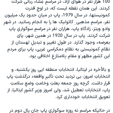
100 هزار نفر در هوای آزاد، در مراسمِ عِشاء ربانی شرکت
کردند. اين همان نقطه ايست که، در اوجِ قدرت
کمونيستها، در سالِ 1979، پاپ در ميانِ حدودِ يک ميليون
نفر، مراسمِ مذهبی ِ کاتوليک ها را به انجام رسانيد. در شهرِ
وادو ويتز، زادگاهِ پاپ، هزاران نفر در مراسمِ سوگواریِ پاپ
شرکت کردند. پاپ در سالِ 1920 در همين شهر، پای
بعرصهء وجود گذارد. در طولِ تغيير و تبديلِ لهستان از
نظامِ کمونيستی به نظامِ دمکراسیِ غربی، پاپ برای مردمِ
اين کشور مظهر َو مقامِ بِلامنازعِ اخلاقی بود.
و بالأخره در ايتاليا، انتخاباتِ منطقه ايی روزِ يکشنبه، و
انتخاباتِ امروز، بی ترديد تحتِ تأثيرِ واقعهء درگذشتِ پاپ
قرار داشت. گرچه روزِ جمعه بعلتِ وخامتِ وضعِ سلامتِ
پاپ، انتخابات تعطيل شد، ولی امروز وزيرِ کشورِ ايتاليا، از
تعويق ِانتخاباتِ خودداری کرد.
در حاليکه مراسم نه روزه سوگواری پاپ جان پال دوم در