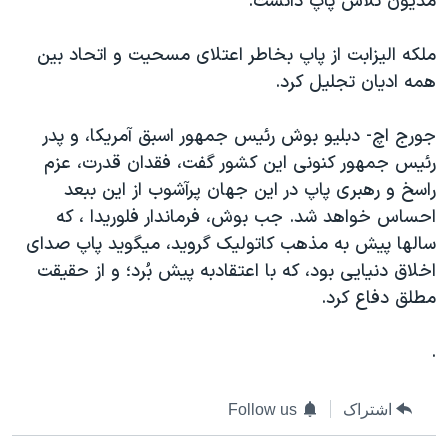
مديون تلاش پاپ دانست.
ملکه اليزابت از پاپ بخاطر اعتلای مسحيت و اتحاد بين
همه اديان تجليل کرد.
جورج اچ- دبليو بوش رئيس جمهور اسبق آمريکا، و پدر
رئيس جمهور کنونی اين کشور گفت، فقدان قدرت، عزم
راسخ و رهبری پاپ در اين جهان پرآشوب از اين ببعد
احساس خواهد شد. جب بوش، فرماندار فلوريدا ، که
سالها پيش به مذهب کاتوليک گرويد، ميگويد پاپ صدای
اخلاق دنيايی بود، که با اعتقادبه پيش بُرد؛ و از حقيقت
مطلق دفاع کرد.
.
اشتراک
Follow us