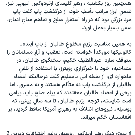
همچنين روزِ يکشنبه ، رهبرِ کليسای ارتودوکسِ اتيوپی نيز،
دنبال کنید
مستندها
فرهنگ و زندگی
ضمنِ ابرازِ مراتبِ تأسفِ خود، از درگذشتِ پاپ گفت پاپ
حقوق شهروندی
انتخابات ریاست جمهوری آمریکا ۲۰۲۴
مردِ بزرگی بود که در راهِ استقرارِ صلح و تفاهم ميانِ اديان،
سعی بسيار بعمل آورد.
اقتصادی
حمله جمهوری اسلامی به اسرائیل
رمز مهسا
علم و فناوری
به همين مناسبت رژيمِ مخلوعِ طالبان از پاپِ آيندهء
زبانهای مختلف
اسرائیل در جنگ
ورزش زنان در ایران
کاتوليکها موءِکدأ خواسته است، تعقيب و آزارِ مسلمانان را
متوقف سازد. عبدالَلطيف حَکيم، سخنگوی طالبان، در
گالری عکس
اعتراضات زن، زندگی، آزادی
مصاحبهء خود با خبرگزاریِ رويترز، با استفاده از تلفنِ
آرشیو پخش زنده
مجموعه مستندهای دادخواهی
ماهواره ای، از نقطه ايی نامعلوم گفت درحاليکه اعضاءِ
تریبونال مردمی آبان ۹۸
طالبان از درگذشتِ پاپ نه متألم هستند و نه مسرور، اما
برخی از اعضاءِ طالبان معقتدند که پيامِ صلحِ پاپ، پيامی
دادگاه حمید نوری
است شايستهء توجه. رژيمِ طالبان، تا سه سالِ پيش، که
چهل سال گروگان‌گیری
بوسيلهء نيروهای ائتلاف به رهبریِ آمريکا ساقط گرديد، بر
قانون شفافیت دارائی کادر رهبری ایران
افغانستان حُکم ميراند.
اعتراضات مردمی آبان ۹۸
از سوی ديگر رهبرِ ارتدکسِ روسيه، برغمِ اختلافاتِ ديرينِ 2