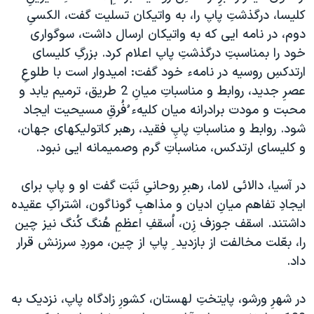
اسرائیل در جنگ
کليسا، درگذشتِ پاپ را، به واتيکان تسليت گفت، الکسیِ
نرگس محمدی برنده جایزه نوبل صلح
دوم، در نامه ايی که به واتيکان ارسال داشت، سوگواری
خود را بمناسبتِ درگذشتِ پاپ اعلام کرد. بزرگِ کليسای
همایش محافظه‌کاران آمریکا «سی‌پک»
ارتدکسِ روسيه در نامهء خود گفت: اميدوار است با طلوعِ
صفحه‌های ویژه
عصرِ جديد، روابط و مناسباتِ ميانِ 2 طريق، ترميم يابد و
سفر پرزیدنت ترامپ به چین
محبت و مودت برادرانه ميان کليهء ُفُرقِ مسيحيت ايجاد
شود. روابط و مناسباتِ پاپِ فقيد، رهبر کاتوليکهای جهان،
و کليسای ارتدکس، مناسباتِ گرم وصميمانه ايی نبود.
در آسيا، دالائی لاما، رهبرِ روحانیِ تَبَت گفت او و پاپ برای
ايجادِ تفاهم ميانِ اديان و مذاهبِ گوناگون، اشتراکِ عقيده
داشتند. اسقف جوزف زِن، اُسقفِ اعظمِ هُنگ کُنگ نيز چين
را، بعّلت مخالفت از بازديد ِ پاپ از چين، موردِ سرزنش قرار
داد.
در شهرِ ورشو، پايتختِ لهستان، کشورِ زادگاه پاپ، نزديک به