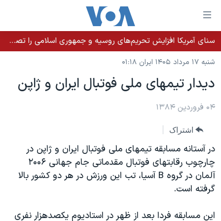
ینکهای
ابل
سترسی
سنای آمریکا افزایش تحریم‌های روسیه و جمهوری اسلامی را تصویب کرد؛ زلنسکی از این اقدام تشکر کرد
خانه
هش
شنبه ۱۷ مرداد ۱۴۰۵ ایران ۰۱:۱۸
نسخه سبک وب‌سایت
ه
ديدار تيمهای ملی فوتبال ايران و ژاپن
حتوای
موضوع ها
صلی
برنامه های تلویزیونی
۰۴ فروردین ۱۳۸۴
ایران
هش
جدول برنامه ها
ه
آمریکا
اشتراک
فحه
صفحه‌های ویژه
جهان
در آستانه مسابقه تيمهای ملی فوتبال ايران و ژاپن در
صلی
فرکانس‌های صدای آمریکا
ورزشی
جام جهانی ۲۰۲۶
چارچوب رقابتهای فوتبال مقدماتی جام جهانی ۲۰۰۶
هش
آلمان در گروه B آسيا، تب اين ورزش در هر دو کشور بالا
پخش رادیویی
ه
گزیده‌ها
عملیات خشم حماسی
گرفته است.
ستجو
۲۵۰سالگی آمریکا
ویژه برنامه‌ها
یادگیری زبان انگلیسی
ویدیوها
بایگانی برنامه‌های تلویزیونی
اين مسابقه فردا بعد از ظهر در استاديوم يکصدهزار نفری