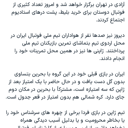
آزادی در تهران برگزار خواهد شد و امروز تعداد کثيری از
دنبال کنید
مستندها
فرهنگ و زندگی
فوتبال دوستان برای خريد بليط، پشت درهای استاديوم
حقوق شهروندی
انتخابات ریاست جمهوری آمریکا ۲۰۲۴
اجتماع کردند.
اقتصادی
حمله جمهوری اسلامی به اسرائیل
ديروز نيز صدها نفر از هواداران تيم ملی فوتبال ايران در
رمز مهسا
علم و فناوری
محل اردوی تيم بتماشای تمرين بازيکنان تيم ملی
زبانهای مختلف
اسرائیل در جنگ
ورزش زنان در ایران
پرداختند. ژاپنی ها نيز در همين محل تمرينات خود را
گالری عکس
اعتراضات زن، زندگی، آزادی
انجام دادند.
آرشیو پخش زنده
مجموعه مستندهای دادخواهی
ايران در بازی قبلی خود در اين گروه با بحرين بتساوی
تریبونال مردمی آبان ۹۸
بدون گل دست يافت و در حال حاضر با يک امتياز بعد از
دادگاه حمید نوری
ژاپن که سه امتيازه است، مشترکأ با بحرين در مکان دوم
جای دارد. کره شمالی هم بدون امتياز در قعر جدول است.
چهل سال گروگان‌گیری
قانون شفافیت دارائی کادر رهبری ایران
تيم ژاپن در بازی فردا برخی از چهره های سرشناس خود را
اعتراضات مردمی آبان ۹۸
يا بخاطر محروميت و يا بدليل آسيب ديدگی همراه