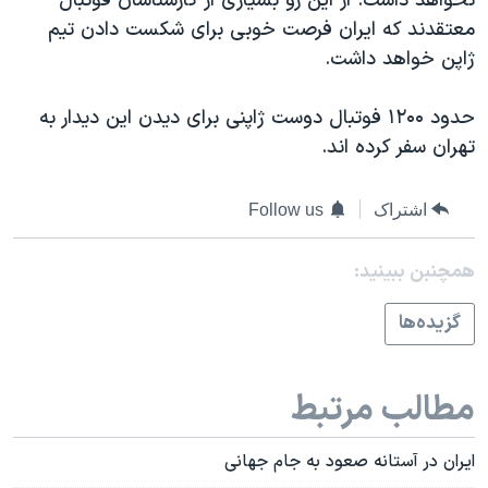
نخواهد داشت. از اين رو بسياری از کارشناسان فوتبال
اسرائیل در جنگ
معتقدند که ايران فرصت خوبی برای شکست دادن تيم
نرگس محمدی برنده جایزه نوبل صلح
ژاپن خواهد داشت.
همایش محافظه‌کاران آمریکا «سی‌پک»
حدود ۱۲۰۰ فوتبال دوست ژاپنی برای ديدن اين ديدار به
صفحه‌های ویژه
تهران سفر کرده اند.
سفر پرزیدنت ترامپ به چین
اشتراک
Follow us
همچنبن ببینید:
گزيده‌ها
مطالب مرتبط
ايران در آستانه صعود به جام جهانی