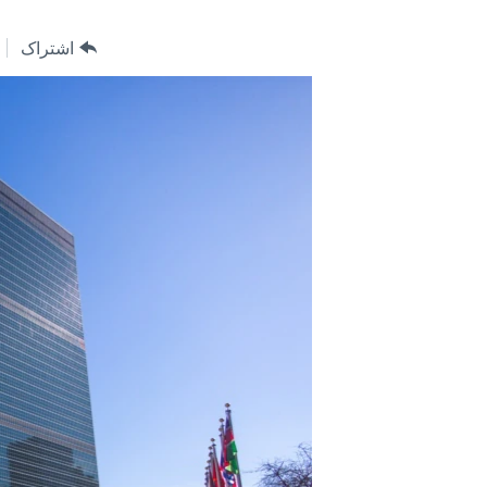
مستندها
فرهنگ و زندگی
حقوق شهروندی
انتخابات ریاست جمهوری آمریکا ۲۰۲۴
اشتراک
اقتصادی
حمله جمهوری اسلامی به اسرائیل
رمز مهسا
علم و فناوری
اسرائیل در جنگ
ورزش زنان در ایران
گالری عکس
اعتراضات زن، زندگی، آزادی
آرشیو پخش زنده
مجموعه مستندهای دادخواهی
تریبونال مردمی آبان ۹۸
دادگاه حمید نوری
چهل سال گروگان‌گیری
قانون شفافیت دارائی کادر رهبری ایران
اعتراضات مردمی آبان ۹۸
اسرائیل در جنگ