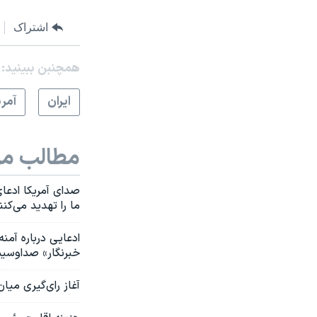
اشتراک
همچنبن ببینید:
ايران
آمري
مطالب مر
صدای آمریکا ادعای
ما را تهدید می‌کنن
ادعایی درباره آمن
خبرنگار» صداوسیم
آغاز رای‌گیری میا