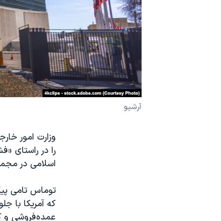
نرگس محمدی برنده جایزه نوبل صلح
همایش محافظه‌کاران آمریکا «سی‌پک»
صفحه‌های ویژه
سفر پرزیدنت ترامپ به چین
آرشیو
را در راستای «
اسلامی در مجمع
توماس تامی پیگ
که آمریکا با ج
عمده‌فروشی و کا