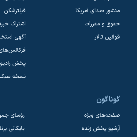
منشور صدای آمریکا
فیلترشکن
حقوق و مقررات
اشتراک خبرن
قوانین تالار
آگهی استخد
فرکانس‌های 
پخش رادیو
یادگیری زبان انگلیسی
نسخه سبک 
دنبال کنید
گوناگون
صفحه‌های ویژه
رؤسای جمهو
آرشیو پخش زنده
بایگانی برن
زبانهای مختلف