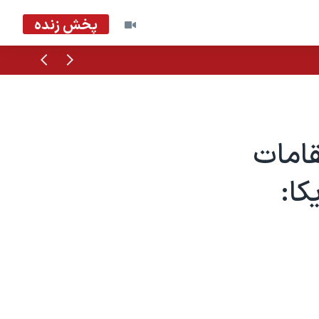
پخش زنده
قبلی
بعدی
امات
کا: