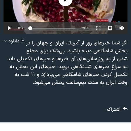
دنبال کنید
مستندها
فرهنگ و زندگی
حقوق شهروندی
انتخابات ریاست جمهوری آمریکا ۲۰۲۴
اقتصادی
حمله جمهوری اسلامی به اسرائیل
0:00
29:59
رمز مهسا
علم و فناوری
دانلود
اگر شما خبرهای روز از آمریکا، ایران و جهان را در
زبانهای مختلف
اسرائیل در جنگ
ورزش زنان در ایران
بخش شامگاهی دیده باشید، بی‌شک برای مطلع
شدن از به روزرسانی‌های آن خبرها و خبرهای تکمیلی باید
گالری عکس
اعتراضات زن، زندگی، آزادی
به سراغ خبرهای شبانگاهی بروید. خبرهای این بخش به
آرشیو پخش زنده
مجموعه مستندهای دادخواهی
تکمیل کردن خبرهای شامگاهی می‌پردازد و ۱۱ شب به
تریبونال مردمی آبان ۹۸
وقت ایران به مدت نیم‌ساعت پخش می‌شود.
دادگاه حمید نوری
چهل سال گروگان‌گیری
اشتراک
قانون شفافیت دارائی کادر رهبری ایران
اعتراضات مردمی آبان ۹۸