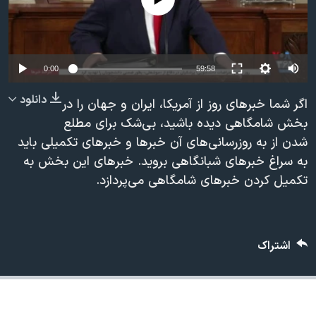
دنبال کنید
مستندها
فرهنگ و زندگی
حقوق شهروندی
انتخابات ریاست جمهوری آمریکا ۲۰۲۴
اقتصادی
حمله جمهوری اسلامی به اسرائیل
Auto
0:00
59:58
رمز مهسا
علم و فناوری
240p
دانلود
اگر شما خبرهای روز از آمریکا، ایران و جهان را در
زبانهای مختلف
اسرائیل در جنگ
ورزش زنان در ایران
360p
بخش شامگاهی دیده باشید، بی‌شک برای مطلع
شدن از به روزرسانی‌های آن خبرها و خبرهای تکمیلی باید
گالری عکس
اعتراضات زن، زندگی، آزادی
480p
480p
360p
240p
Auto
به سراغ خبرهای شبانگاهی بروید. خبرهای این بخش به
آرشیو پخش زنده
مجموعه مستندهای دادخواهی
720p
تکمیل کردن خبرهای شامگاهی می‌پردازد.
1080p
720p
تریبونال مردمی آبان ۹۸
1080p
دادگاه حمید نوری
چهل سال گروگان‌گیری
اشتراک
قانون شفافیت دارائی کادر رهبری ایران
اعتراضات مردمی آبان ۹۸