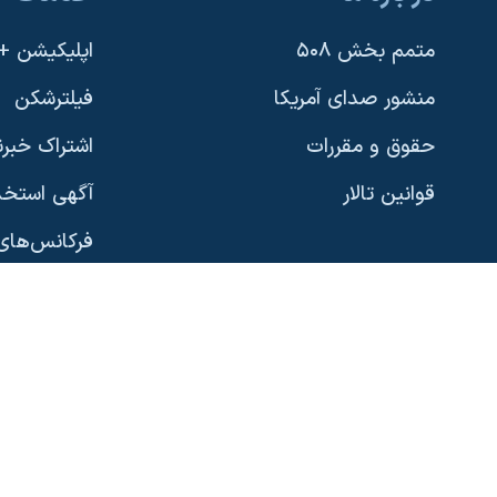
یادگیری زبان انگلیسی
متمم بخش ۵۰۸
اپلیکیشن +VOA
دنبال کنید
منشور صدای آمریکا
فیلترشکن
حقوق و مقررات
اشتراک خبرن
قوانین تالار
آگهی استخد
زبانهای مختلف
فرکانس‌های 
پخش رادیو
نسخه سبک 
گوناگون
صفحه‌های ویژه
رؤسای جمهو