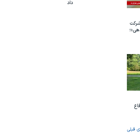
داد
رکت
هی»؛
اع
ی قبلی