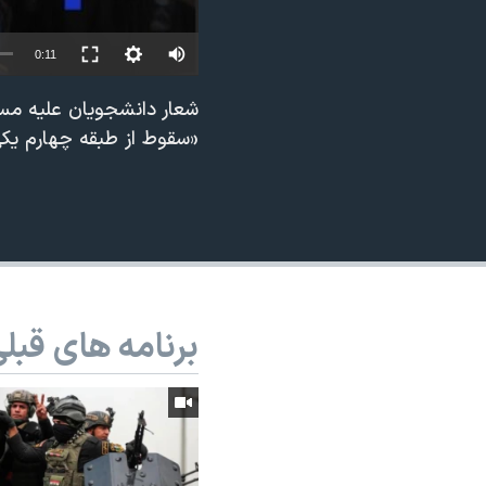
نرگس محمدی برنده جایزه نوبل صلح
0:11
همایش محافظه‌کاران آمریکا «سی‌پک»
صفحه‌های ویژه
شعار دانشجویان علیه مس
«سقوط از طبقه چهارم یکی
سفر پرزیدنت ترامپ به چین
برنامه های قبل