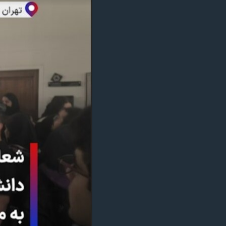
مستندها
فرهنگ و زندگی
حقوق شهروندی
انتخابات ریاست جمهوری آمریکا ۲۰۲۴
اقتصادی
حمله جمهوری اسلامی به اسرائیل
رمز مهسا
علم و فناوری
اسرائیل در جنگ
ورزش زنان در ایران
گالری عکس
اعتراضات زن، زندگی، آزادی
آرشیو پخش زنده
مجموعه مستندهای دادخواهی
تریبونال مردمی آبان ۹۸
دادگاه حمید نوری
چهل سال گروگان‌گیری
قانون شفافیت دارائی کادر رهبری ایران
اعتراضات مردمی آبان ۹۸
اسرائیل در جنگ