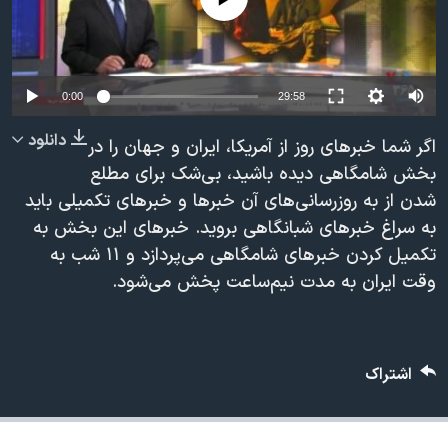
دنبال کنید
مستندها
فرهنگ و زندگی
حقوق شهروندی
انتخابات ریاست جمهوری آمریکا ۲۰۲۴
اقتصادی
حمله جمهوری اسلامی به اسرائیل
0:00
29:58
رمز مهسا
علم و فناوری
دانلود
اگر شما خبرهای روز از آمریکا، ایران و جهان را در
زبانهای مختلف
اسرائیل در جنگ
ورزش زنان در ایران
بخش شامگاهی دیده باشید، بی‌شک برای مطلع
شدن از به روزرسانی‌های آن خبرها و خبرهای تکمیلی باید
گالری عکس
اعتراضات زن، زندگی، آزادی
به سراغ خبرهای شبانگاهی بروید. خبرهای این بخش به
آرشیو پخش زنده
مجموعه مستندهای دادخواهی
تکمیل کردن خبرهای شامگاهی می‌پردازد و ۱۱ شب به
تریبونال مردمی آبان ۹۸
وقت ایران به مدت نیم‌ساعت پخش می‌شود.
دادگاه حمید نوری
چهل سال گروگان‌گیری
اشتراک
قانون شفافیت دارائی کادر رهبری ایران
اعتراضات مردمی آبان ۹۸