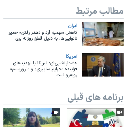
اسرائیل در جنگ
مطالب مرتبط
نرگس محمدی برنده جایزه نوبل صلح
همایش محافظه‌کاران آمریکا «سی‌پک»
ايران
کاهش سهمیه آرد و «هدر رفتن» خمیر
صفحه‌های ویژه
نانوایی‌ها، به دلیل قطع روزانه برق
سفر پرزیدنت ترامپ به چین
آمريکا
هشدار اف‌بی‌آی: آمریکا با تهدیدهای
فزاینده «جرایم سایبری» و «تروریسم»
رو‌به‌رو است
برنامه های قبلی