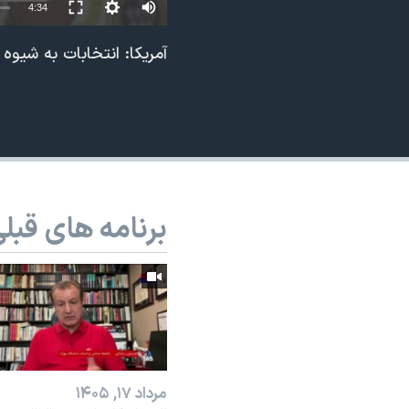
4:34
نرگس محمدی برنده جایزه نوبل صلح
آمریکا: انتخابات به شیوه
همایش محافظه‌کاران آمریکا «سی‌پک»
صفحه‌های ویژه
سفر پرزیدنت ترامپ به چین
برنامه های قبل
مرداد ۱۷, ۱۴۰۵