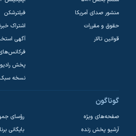
منشور صدای آمریکا
فیلترشکن
حقوق و مقررات
اشتراک خبرن
قوانین تالار
آگهی استخد
فرکانس‌های 
پخش رادیو
یادگیری زبان انگلیسی
نسخه سبک 
دنبال کنید
گوناگون
صفحه‌های ویژه
رؤسای جمهو
آرشیو پخش زنده
بایگانی برن
زبانهای مختلف