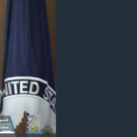
مستندها
فرهنگ و زندگی
حقوق شهروندی
انتخابات ریاست جمهوری آمریکا ۲۰۲۴
اقتصادی
حمله جمهوری اسلامی به اسرائیل
رمز مهسا
علم و فناوری
اسرائیل در جنگ
ورزش زنان در ایران
گالری عکس
اعتراضات زن، زندگی، آزادی
آرشیو پخش زنده
مجموعه مستندهای دادخواهی
تریبونال مردمی آبان ۹۸
دادگاه حمید نوری
چهل سال گروگان‌گیری
قانون شفافیت دارائی کادر رهبری ایران
اعتراضات مردمی آبان ۹۸
اسرائیل در جنگ