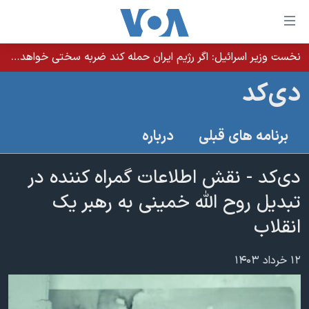
ینکهای
ابل
سترسی
نخست وزیر اسرائيل: اگر رژیم ایران حمله کند ضربه سختی خواهد خورد
خانه
هش
دی‌کد
نسخه سبک وب‌سایت
ه
حتوای
موضوع ها
برنامه های قبلی
درباره
صلی
برنامه های تلویزیونی
ایران
هش
جدول برنامه ها
دی‌کد - نقش اطلاعات گمراه کننده در
ه
آمریکا
فحه
صفحه‌های ویژه
تبدیل روح الله خمینی به رهبر یک
جهان
صلی
فرکانس‌های صدای آمریکا
انقلاب
ورزشی
جام جهانی ۲۰۲۶
هش
پخش رادیویی
ه
گزیده‌ها
عملیات خشم حماسی
۱۲ خرداد ۱۴۰۳
ستجو
۲۵۰سالگی آمریکا
ویژه برنامه‌ها
یادگیری زبان انگلیسی
ویدیوها
بایگانی برنامه‌های تلویزیونی