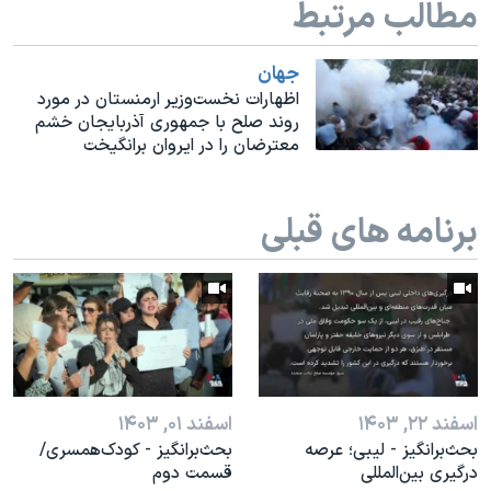
مطالب مرتبط
اسرائیل در جنگ
نرگس محمدی برنده جایزه نوبل صلح
جهان
همایش محافظه‌کاران آمریکا «سی‌پک»
اظهارات نخست‌وزیر ارمنستان در مورد
روند صلح با جمهوری آذربایجان خشم
صفحه‌های ویژه
معترضان را در ایروان برانگیخت
سفر پرزیدنت ترامپ به چین
برنامه های قبلی
اسفند ۲۲, ۱۴۰۳
اسفند ۰۱, ۱۴۰۳
بحث‌برانگيز - لیبی؛ عرصه
بحث‌برانگيز - کودک‌همسری/
درگیری بین‌المللی
قسمت دوم