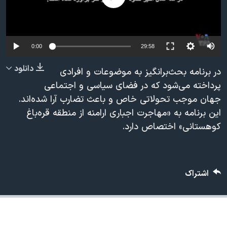
دنبال کنید
مستندها
فرهنگ و زندگی
حقوق شهروندی
انتخابات ریاست جمهوری آمریکا ۲۰۲۴
اقتصادی
حمله جمهوری اسلامی به اسرائیل
0:00
29:58
رمز مهسا
علم و فناوری
دانلود
در برنامه بحث‌برانگیز به موضوعات و افرادی
زبانهای مختلف
اسرائیل در جنگ
ورزش زنان در ایران
پرداخته می‌شود که در فضای سیاسی و اجتماعی
جهان موجب تحولاتی خاص و باعث تضارب آرا شده‌اند.
گالری عکس
اعتراضات زن، زندگی، آزادی
این برنامه به «مهاجرت اجباری ارامنه از منطقه قره‌باغ
آرشیو پخش زنده
مجموعه مستندهای دادخواهی
کوهستانی» اختصاص دارد.
تریبونال مردمی آبان ۹۸
دادگاه حمید نوری
اشتراک
چهل سال گروگان‌گیری
قانون شفافیت دارائی کادر رهبری ایران
اعتراضات مردمی آبان ۹۸