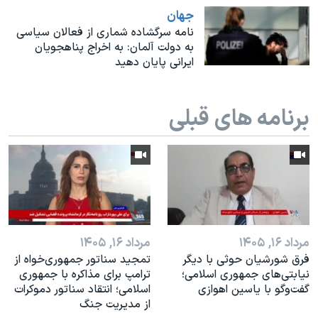
اسرائیل در جنگ
جهان
نرگس محمدی برنده جایزه نوبل صلح
نامه سرگشاده شماری از فعالان سیاسی
به دولت آلمان: به اخراج پناهجویان
همایش محافظه‌کاران آمریکا «سی‌پک»
ایرانی پایان دهید
صفحه‌های ویژه
سفر پرزیدنت ترامپ به چین
برنامه های قبلی
مرداد ۱۶, ۱۴۰۵
مرداد ۱۶, ۱۴۰۵
فرق شورشیان حوثی با دیگر
تمجید سناتور جمهوری‌خواه از
نیابتی‌های جمهوری اسلامی؛
ترامپ برای مذاکره با جمهوری
گفت‌وگو با یاسین اهوازی
اسلامی؛ انتقاد سناتور دموکرات
از مدیریت جنگ