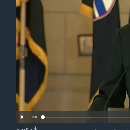
No m
0:00