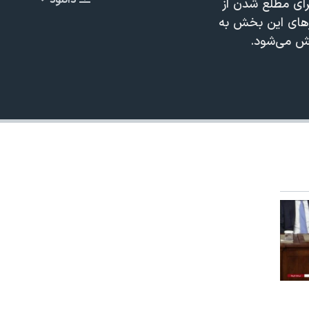
دانلود
رای مطلع شدن از
EMBED
برهای این بخش به