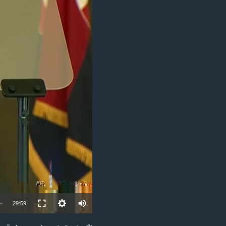
مستندها
فرهنگ و زندگی
حقوق شهروندی
انتخابات ریاست جمهوری آمریکا ۲۰۲۴
اقتصادی
حمله جمهوری اسلامی به اسرائیل
رمز مهسا
علم و فناوری
اسرائیل در جنگ
ورزش زنان در ایران
گالری عکس
اعتراضات زن، زندگی، آزادی
آرشیو پخش زنده
مجموعه مستندهای دادخواهی
تریبونال مردمی آبان ۹۸
دادگاه حمید نوری
چهل سال گروگان‌گیری
قانون شفافیت دارائی کادر رهبری ایران
اعتراضات مردمی آبان ۹۸
29:59
اسرائیل در جنگ