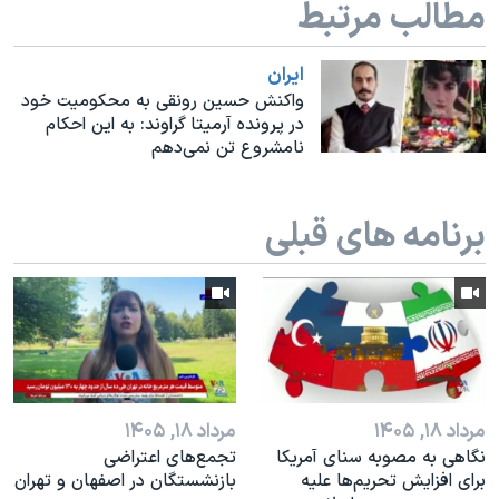
مطالب مرتبط
اسرائیل در جنگ
نرگس محمدی برنده جایزه نوبل صلح
ايران
همایش محافظه‌کاران آمریکا «سی‌پک»
واکنش حسین رونقی به محکومیت خود
در پرونده آرمیتا گراوند: به این احکام
صفحه‌های ویژه
نامشروع تن نمی‌دهم
سفر پرزیدنت ترامپ به چین
برنامه های قبلی
مرداد ۱۸, ۱۴۰۵
مرداد ۱۸, ۱۴۰۵
نگاهی به مصوبه سنای آمریکا
تجمع‌های اعتراضی
برای افزایش تحریم‌ها علیه
بازنشستگان در اصفهان و تهران