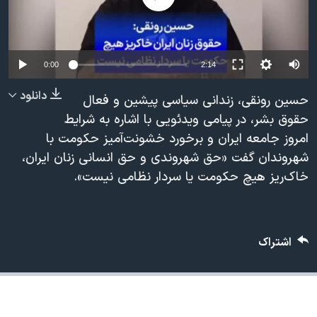
دنبال کنید
مستندها
فرهنگ و زندگی
حقوق شهروندی
انتخابات ریاست جمهوری آمریکا ۲۰۲۴
اقتصادی
حمله جمهوری اسلامی به اسرائیل
0:00
2:14
رمز مهسا
علم و فناوری
دانلود
حسین رونقی، زندانی سیاسی پیشین و فعال
زبانهای مختلف
اسرائیل در جنگ
ورزش زنان در ایران
حقوق بشر، در پیامی ویدئویی با اشاره به شرایط
امروز جامعه ایران و برخورد خشونت‌آمیز حکومت با
گالری عکس
اعتراضات زن، زندگی، آزادی
شهروندان گفت «حق شهروندی و حق انسانی زنان ایران،
آرشیو پخش زنده
مجموعه مستندهای دادخواهی
خاک‌ریز هیچ حکومت یا سردار نظامی نیست».
تریبونال مردمی آبان ۹۸
دادگاه حمید نوری
اشتراک
چهل سال گروگان‌گیری
قانون شفافیت دارائی کادر رهبری ایران
اعتراضات مردمی آبان ۹۸