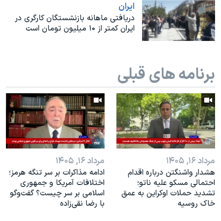
اسرائیل در جنگ
ايران
دریافتی ماهانه بازنشستگان کارگری در
نرگس محمدی برنده جایزه نوبل صلح
ایران کمتر از ۱۰ میلیون تومان است
همایش محافظه‌کاران آمریکا «سی‌پک»
صفحه‌های ویژه
برنامه های قبلی
سفر پرزیدنت ترامپ به چین
مرداد ۱۶, ۱۴۰۵
مرداد ۱۶, ۱۴۰۵
هشدار واشنگتن درباره اقدام
ادامه مذاکرات بر سر تنگه هرمز؛
احتمالی مسکو علیه ناتو؛
اختلافات آمریکا و جمهوری
تشدید حملات اوکراین به عمق
اسلامی بر سر چیست؟ گفت‌وگو
خاک روسیه
با رضا نقی‌زاده