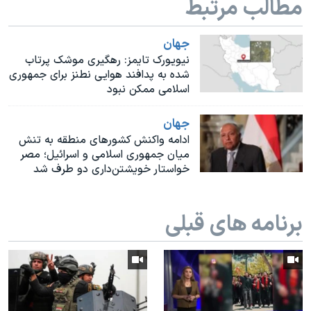
مطالب مرتبط
اسرائیل در جنگ
نرگس محمدی برنده جایزه نوبل صلح
جهان
همایش محافظه‌کاران آمریکا «سی‌پک»
نیویورک تایمز: رهگیری موشک پرتاب
شده به پدافند هوایی نطنز برای جمهوری
صفحه‌های ویژه
اسلامی ممکن نبود
سفر پرزیدنت ترامپ به چین
جهان
ادامه واکنش کشورهای منطقه به تنش
میان جمهوری اسلامی و اسرائیل؛ مصر
خواستار خویشتن‌داری دو طرف شد
برنامه های قبلی