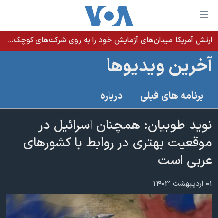
ینکهای
ابل
سترسی
ارتش آمریکا میدان‌های آزمایش خود را به روی شرکت‌های کوچک می‌گشاید تا تسلیحات سریع‌تر به میدان نبرد برسد
خانه
هش
آخرین ویدیوها
نسخه سبک وب‌سایت
ه
حتوای
موضوع ها
برنامه های قبلی
درباره
صلی
برنامه های تلویزیونی
ایران
هش
جدول برنامه ها
نوید طوبیان: همچنان اسرائیل در
ه
آمریکا
فحه
صفحه‌های ویژه
موقعیت بهتری در روابط با کشورهای
جهان
صلی
فرکانس‌های صدای آمریکا
عربی است
ورزشی
جام جهانی ۲۰۲۶
هش
پخش رادیویی
ه
گزیده‌ها
عملیات خشم حماسی
۰۱ اردیبهشت ۱۴۰۳
ستجو
۲۵۰سالگی آمریکا
ویژه برنامه‌ها
یادگیری زبان انگلیسی
ویدیوها
بایگانی برنامه‌های تلویزیونی