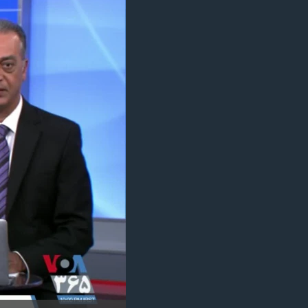
مستندها
فرهنگ و زندگی
حقوق شهروندی
انتخابات ریاست جمهوری آمریکا ۲۰۲۴
اقتصادی
حمله جمهوری اسلامی به اسرائیل
رمز مهسا
علم و فناوری
اسرائیل در جنگ
ورزش زنان در ایران
گالری عکس
اعتراضات زن، زندگی، آزادی
آرشیو پخش زنده
مجموعه مستندهای دادخواهی
تریبونال مردمی آبان ۹۸
دادگاه حمید نوری
چهل سال گروگان‌گیری
قانون شفافیت دارائی کادر رهبری ایران
اعتراضات مردمی آبان ۹۸
اسرائیل در جنگ