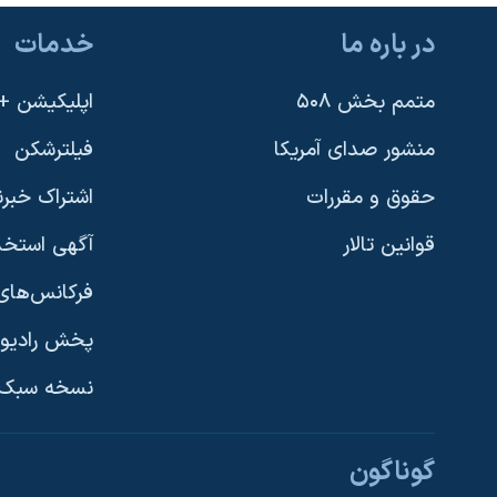
در باره ما
خدمات
متمم بخش ۵۰۸
اپلیکیشن +VOA
منشور صدای آمریکا
فیلترشکن
حقوق و مقررات
اشتراک خبرن
قوانین تالار
آگهی استخد
فرکانس‌های 
پخش رادیو
یادگیری زبان انگلیسی
نسخه سبک 
دنبال کنید
گوناگون