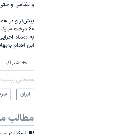
و نظامی و حتی ن
پیش‌تر و در همی
۶۰ درخت «پارک
به «ستاد اجرایی
این اقدام به‌به
اشتراک
همچنبن ببینید:
ايران
سرخ
مطالب مر
نامگذاری مسجد