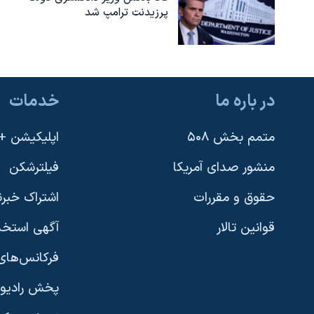
پرزیدنت ترامپ شد
در باره ما
خدمات
متمم بخش ۵۰۸
اپلیکیشن +VOA
منشور صدای آمریکا
فیلترشکن
حقوق و مقررات
اشتراک خبرن
قوانین تالار
آگهی استخد
فرکانس‌های 
پخش رادیو
یادگیری زبان انگلیسی