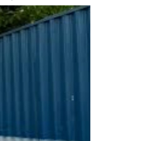
مستندها
فرهنگ و زندگی
حقوق شهروندی
انتخابات ریاست جمهوری آمریکا ۲۰۲۴
اقتصادی
حمله جمهوری اسلامی به اسرائیل
رمز مهسا
علم و فناوری
اسرائیل در جنگ
ورزش زنان در ایران
گالری عکس
اعتراضات زن، زندگی، آزادی
آرشیو پخش زنده
مجموعه مستندهای دادخواهی
تریبونال مردمی آبان ۹۸
دادگاه حمید نوری
چهل سال گروگان‌گیری
قانون شفافیت دارائی کادر رهبری ایران
اعتراضات مردمی آبان ۹۸
اسرائیل در جنگ