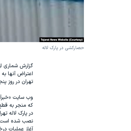
نرگس محمدی برنده جایزه نوبل صلح
همایش محافظه‌کاران آمریکا «سی‌پک»
صفحه‌های ویژه
سفر پرزیدنت ترامپ به چین
حصارکشی در پارک لاله
گزارش شماری از 
اعتراض آنها به
تهران در روز پنجشنبه ۱۳ ارد
وب سایت «خبرآن
که منجر به قطع 
در پارک لاله ته
نصب شده است. د
آغاز عملیات درخ