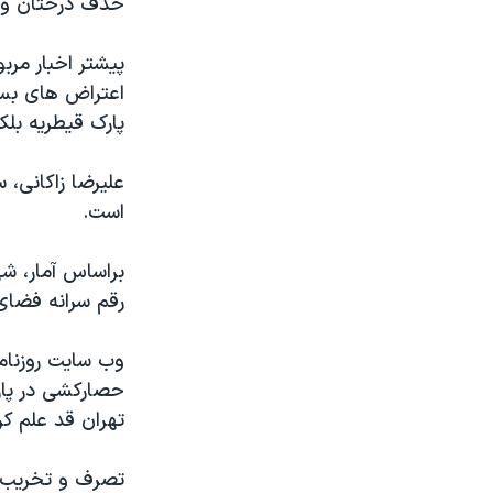
حذف درختان و‌ 
پیشتر اخبار مرب
اعتراض های بسیا
پارک قیطریه بل
علیرضا زاکانی، 
است.
رقم سرانه فضای سبز درو
وب سایت روزنامه
تهران قد علم کرد
تصرف و تخریب پا