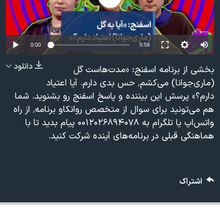
دنبال کنید
مستندها
فرهنگ و زندگی
حقوق شهروندی
انتخابات ریاست جمهوری آمریکا ۲۰۲۴
اقتصادی
حمله جمهوری اسلامی به اسرائیل
0:00
5:58
رمز مهسا
علم و فناوری
دانلود
بخشی از برنامه اسفنج: «مدت‌هاست گل
زبانهای مختلف
اسرائیل در جنگ
ورزش زنان در ایران
(ماری‌جوانا) می‌کشم٬ حس بدی دارم. آیا اعتیاد
دارم؟» پرسش این بیننده و پاسخ اسفنج رو بشنوید. شما
گالری عکس
اعتراضات زن، زندگی، آزادی
هم می‌تونید برای سوال از متخصص روانکاو برنامه٬ از راه
آرشیو پخش زنده
مجموعه مستندهای دادخواهی
واتس‌اپ یا تلگرام به ۰۰۱۲۰۲۶۸۹۴۰۷۸ پیام بدید تا با
تریبونال مردمی آبان ۹۸
هماهنگی قبلی در برنامه‌های آینده شرکت کنید.
دادگاه حمید نوری
چهل سال گروگان‌گیری
اشتراک
قانون شفافیت دارائی کادر رهبری ایران
اعتراضات مردمی آبان ۹۸