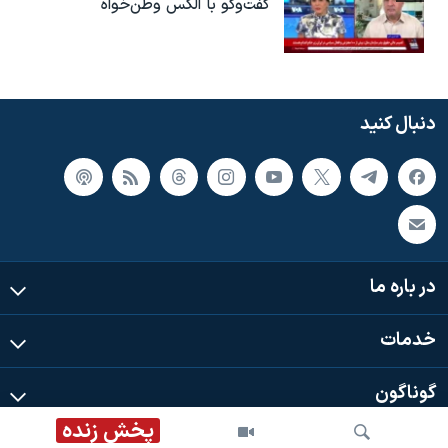
گفت‌وگو با الکس وطن‌خواه
دنبال کنید
در باره ما
خدمات
گوناگون
پخش زنده