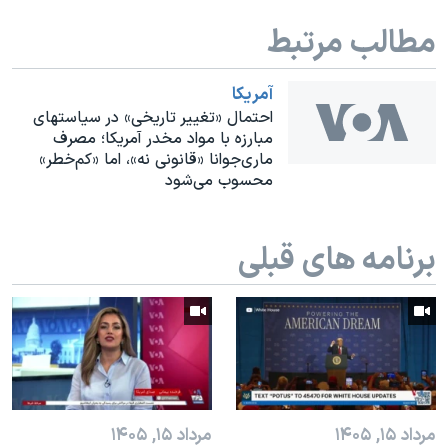
اسرائیل در جنگ
مطالب مرتبط
نرگس محمدی برنده جایزه نوبل صلح
همایش محافظه‌کاران آمریکا «سی‌پک»
آمريکا
صفحه‌های ویژه
احتمال «تغییر تاریخی» در سیاستهای
مبارزه با مواد مخدر آمریکا؛ مصرف
سفر پرزیدنت ترامپ به چین
ماری‌جوانا «قانونی نه»، اما «کم‌خطر»
محسوب می‌شود
برنامه های قبلی
مرداد ۱۵, ۱۴۰۵
مرداد ۱۵, ۱۴۰۵