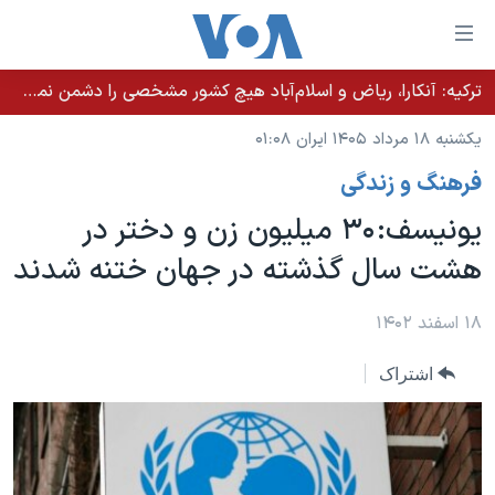
ینکهای
ابل
سترسی
ترکیه: آنکارا، ریاض و اسلام‌آباد هیچ کشور مشخصی را دشمن نمی‌دانند مگر اینکه آن کشور اقدام خصمانه‌ای انجام دهد
خانه
هش
یکشنبه ۱۸ مرداد ۱۴۰۵ ایران ۰۱:۰۸
نسخه سبک وب‌سایت
ه
فرهنگ و زندگی
حتوای
موضوع ها
صلی
یونیسف: ۳۰ میلیون زن و دختر در
برنامه های تلویزیونی
ایران
هش
هشت سال گذشته در جهان ختنه شدند
جدول برنامه ها
ه
آمریکا
فحه
صفحه‌های ویژه
جهان
۱۸ اسفند ۱۴۰۲
صلی
فرکانس‌های صدای آمریکا
ورزشی
جام جهانی ۲۰۲۶
هش
اشتراک
پخش رادیویی
ه
گزیده‌ها
عملیات خشم حماسی
ستجو
۲۵۰سالگی آمریکا
ویژه برنامه‌ها
یادگیری زبان انگلیسی
ویدیوها
بایگانی برنامه‌های تلویزیونی