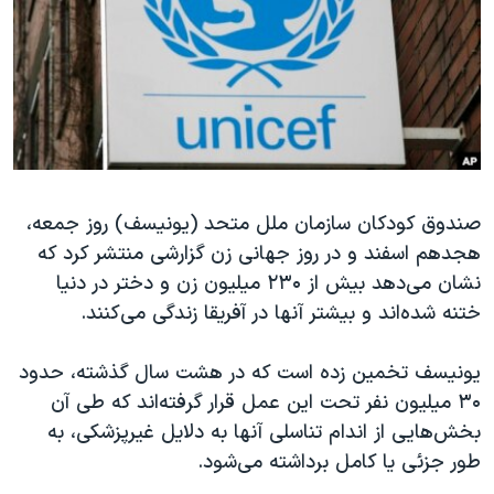
دنبال کنید
مستندها
فرهنگ و زندگی
حقوق شهروندی
انتخابات ریاست جمهوری آمریکا ۲۰۲۴
اقتصادی
حمله جمهوری اسلامی به اسرائیل
رمز مهسا
علم و فناوری
زبانهای مختلف
اسرائیل در جنگ
ورزش زنان در ایران
صندوق کودکان سازمان ملل متحد (یونیسف) روز جمعه،
گالری عکس
اعتراضات زن، زندگی، آزادی
هجدهم اسفند و در روز جهانی زن گزارشی منتشر کرد که
آرشیو پخش زنده
مجموعه مستندهای دادخواهی
نشان می‌دهد بیش از ۲۳۰ میلیون زن و دختر در دنیا
تریبونال مردمی آبان ۹۸
ختنه شده‌اند و بیشتر آنها در آفریقا زندگی می‌کنند.
دادگاه حمید نوری
یونیسف تخمین زده است که در هشت سال گذشته، حدود
چهل سال گروگان‌گیری
۳۰ میلیون نفر تحت این عمل قرار گرفته‌اند که طی آن
قانون شفافیت دارائی کادر رهبری ایران
بخش‌هایی از اندام تناسلی آنها به دلایل غیرپزشکی، به
طور جزئی یا کامل برداشته می‌شود.
اعتراضات مردمی آبان ۹۸