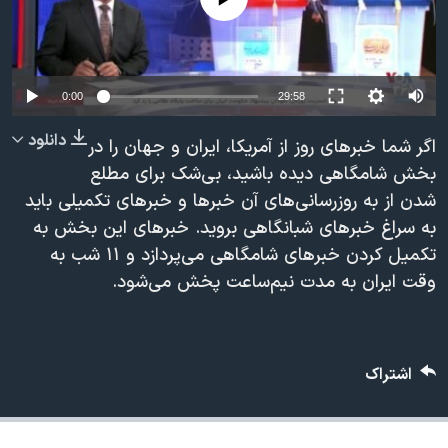
دنبال کنید
مستندها
فرهنگ و زندگی
حقوق شهروندی
انتخابات ریاست جمهوری آمریکا ۲۰۲۴
اقتصادی
حمله جمهوری اسلامی به اسرائیل
0:00
29:58
رمز مهسا
علم و فناوری
دانلود
اگر شما خبرهای روز از آمریکا، ایران و جهان را در
زبانهای مختلف
اسرائیل در جنگ
ورزش زنان در ایران
بخش شامگاهی دیده باشید، بی‌شک برای مطلع
شدن از به روزرسانی‌های آن خبرها و خبرهای تکمیلی باید
گالری عکس
اعتراضات زن، زندگی، آزادی
به سراغ خبرهای شبانگاهی بروید. خبرهای این بخش به
آرشیو پخش زنده
مجموعه مستندهای دادخواهی
تکمیل کردن خبرهای شامگاهی می‌پردازد و ۱۱ شب به
تریبونال مردمی آبان ۹۸
وقت ایران به مدت نیم‌ساعت پخش می‌شود.
دادگاه حمید نوری
چهل سال گروگان‌گیری
اشتراک
قانون شفافیت دارائی کادر رهبری ایران
اعتراضات مردمی آبان ۹۸