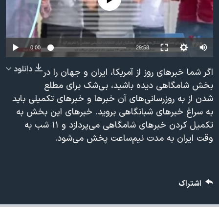
دنبال کنید
مستندها
فرهنگ و زندگی
حقوق شهروندی
انتخابات ریاست جمهوری آمریکا ۲۰۲۴
اقتصادی
حمله جمهوری اسلامی به اسرائیل
0:00
29:58
رمز مهسا
علم و فناوری
دانلود
اگر شما خبرهای روز از آمریکا، ایران و جهان را در
زبانهای مختلف
اسرائیل در جنگ
ورزش زنان در ایران
بخش شامگاهی دیده باشید، بی‌شک برای مطلع
شدن از به روزرسانی‌های آن خبرها و خبرهای تکمیلی باید
گالری عکس
اعتراضات زن، زندگی، آزادی
به سراغ خبرهای شبانگاهی بروید. خبرهای این بخش به
آرشیو پخش زنده
مجموعه مستندهای دادخواهی
تکمیل کردن خبرهای شامگاهی می‌پردازد و ۱۱ شب به
تریبونال مردمی آبان ۹۸
وقت ایران به مدت نیم‌ساعت پخش می‌شود.
دادگاه حمید نوری
چهل سال گروگان‌گیری
اشتراک
قانون شفافیت دارائی کادر رهبری ایران
اعتراضات مردمی آبان ۹۸