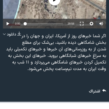
دنبال کنید
مستندها
فرهنگ و زندگی
حقوق شهروندی
انتخابات ریاست جمهوری آمریکا ۲۰۲۴
اقتصادی
حمله جمهوری اسلامی به اسرائیل
0:00
29:58
رمز مهسا
علم و فناوری
دانلود
اگر شما خبرهای روز از آمریکا، ایران و جهان را در
زبانهای مختلف
اسرائیل در جنگ
ورزش زنان در ایران
بخش شامگاهی دیده باشید، بی‌شک برای مطلع
شدن از به روزرسانی‌های آن خبرها و خبرهای تکمیلی باید
گالری عکس
اعتراضات زن، زندگی، آزادی
به سراغ خبرهای شبانگاهی بروید. خبرهای این بخش به
آرشیو پخش زنده
مجموعه مستندهای دادخواهی
تکمیل کردن خبرهای شامگاهی می‌پردازد و ۱۱ شب به
تریبونال مردمی آبان ۹۸
وقت ایران به مدت نیم‌ساعت پخش می‌شود.
دادگاه حمید نوری
چهل سال گروگان‌گیری
اشتراک
قانون شفافیت دارائی کادر رهبری ایران
اعتراضات مردمی آبان ۹۸