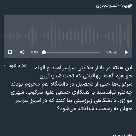
فهیمه خضرحیدری
دنبال کنید
مستندها
فرهنگ و زندگی
حقوق شهروندی
انتخابات ریاست جمهوری آمریکا ۲۰۲۴
اقتصادی
حمله جمهوری اسلامی به اسرائیل
No media source currently available
رمز مهسا
علم و فناوری
زبانهای مختلف
اسرائیل در جنگ
ورزش زنان در ایران
0:00
1:07:28
گالری عکس
اعتراضات زن، زندگی، آزادی
دانلود
این هفته در یادآر حکایتی سراسر امید و الهام
آرشیو پخش زنده
مجموعه مستندهای دادخواهی
خواهیم گفت. بهائیانی که تحت شدیدترین
تریبونال مردمی آبان ۹۸
سرکوب‌ها حتی از تحصیل در دانشگاه هم محروم بودند
چه‌طور توانستند با همکاری جمعی علیه سرکوب، شهری
دادگاه حمید نوری
موازی، دانشگاهی زیرزمینی بنا کنند که در امروز سراسر
چهل سال گروگان‌گیری
جهان به رسمیت شناخته می‌شود؟
قانون شفافیت دارائی کادر رهبری ایران
اعتراضات مردمی آبان ۹۸