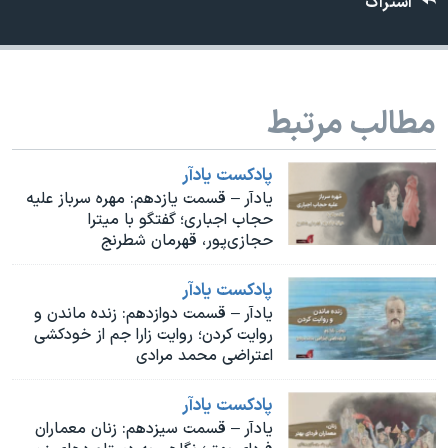
اشتراک
اسرائیل در جنگ
نرگس محمدی برنده جایزه نوبل صلح
همایش محافظه‌کاران آمریکا «سی‌پک»
مطالب مرتبط
صفحه‌های ویژه
سفر پرزیدنت ترامپ به چین
پادکست یادآر
یادآر – قسمت یازدهم: مهره سرباز علیه
حجاب اجباری؛ گفتگو با میترا
حجازی‌پور، قهرمان شطرنج
پادکست یادآر
یادآر – قسمت دوازدهم: زنده ماندن و
روایت کردن؛ روایت زارا جم از خودکشی
اعتراضی محمد مرادی
پادکست یادآر
یادآر – قسمت سیزدهم: زنان معماران