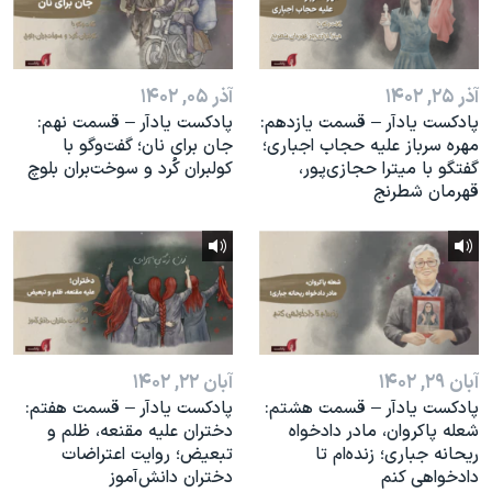
آذر ۲۵, ۱۴۰۲
آذر ۰۵, ۱۴۰۲
پادکست یادآر – قسمت یازدهم:
پادکست یادآر – قسمت نهم:
مهره سرباز علیه حجاب اجباری؛
جان برای نان؛ گفت‌وگو با
گفتگو با میترا حجازی‌پور،
کولبران کُرد و سوخت‌بران بلوچ
قهرمان شطرنج
آبان ۲۹, ۱۴۰۲
آبان ۲۲, ۱۴۰۲
پادکست یادآر – قسمت هشتم:
پادکست یادآر – قسمت هفتم:
شعله پاکروان، مادر دادخواه
دختران علیه مقنعه، ظلم و
ریحانه جباری؛ زنده‌ام تا
تبعیض؛ روایت اعتراضات
دادخواهی کنم
دختران دانش‌آموز